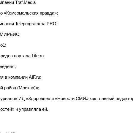
мпании Traf.Media
о «Комсомольская правда»;
омпании Teleprogramma.PRO;
а МИРБИС;
о1;
идов портала Life.ru.
неделя;
 в компании AIF.ru;
й район (Москва)»;
урналов ИД «Здоровье» и «Новости СМИ» как главный редактор
остей» и управляла ей.