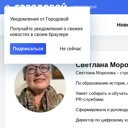
– НОВОСТИ ДНЯ
Уведомления от Городовой
Нов
Получайте уведомления о свежих
новостях в своем браузере
Городовой
/
Светлана Морозова
Подписаться
Не сейчас
Светлана Моро
Светлана Морозова – стра
По образованию историк, 
Умеет собирать и обучат
PR-службами.
Сформировала и руководи
Директор по цифровому кон