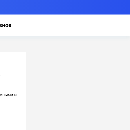
зное
.
амными и