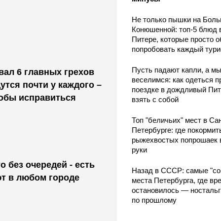
Не только пышки на Бол
Конюшенной: топ-5 блюд 
Питере, которые просто о
попробовать каждый тури
Пусть падают капли, а м
ал 6 главных грехов
веселимся: как одеться п
утся почти у каждого –
поездке в дождливый Пит
тобы исправиться
взять с собой
Топ "беличьих" мест в Сан
Петербурге: где покормит
рыжехвостых попрошаек 
руки
о без очередей - есть
Назад в СССР: самые "со
т в любом городе
места Петербурга, где вр
остановилось — носталь
по прошлому