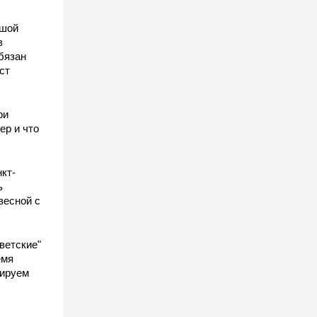
ьшой
в
бязан
ст
ы
ри
ер и что
кт-
ь
весной с
ветские"
емя
гируем