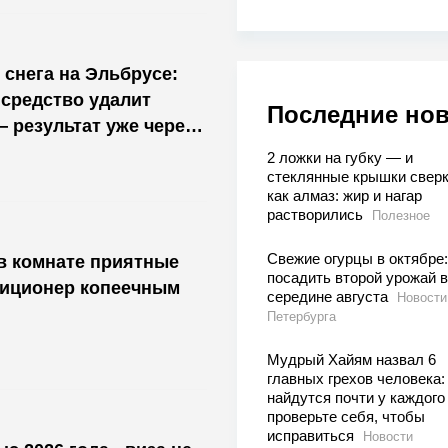
 снега на Эльбрусе:
средство удалит
Последние но
— результат уже через
2 ложки на губку — и
стеклянные крышки сверк
как алмаз: жир и нагар
растворились
Полезное
Свежие огурцы в октябре:
 в комнате приятные
посадить второй урожай в
диционер копеечным
середине августа
Новости
Петербурга
Мудрый Хайям назвал 6
главных грехов человека:
найдутся почти у каждого
проверьте себя, чтобы
исправиться
Новости