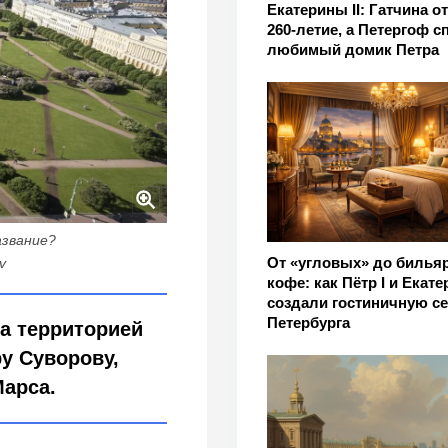
Екатерины II: Гатчина о
260-летие, а Петергоф с
любимый домик Петра
азвание?
От «угловых» до бильяр
v
кофе: как Пётр I и Екатер
создали гостиничную се
Петербурга
а территорией
у Суворову,
Марса.