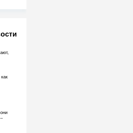
вости
ают,
 как
 они
 –