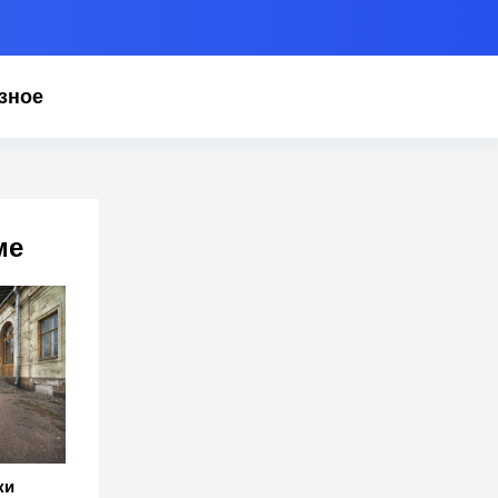
зное
ме
ки