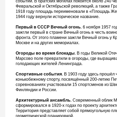
событий. В братских могилах покоится около 240 ч
Февральской и Октябрьской революций, а также Гр
1918 году площадь переименовали в «Площадь Же
1944 году вернули историческое название.
Первый в СССР Вечный огонь
. 6 ноября 1957 г
зажгли первый в стране Вечный огонь в честь воин
фронта. От этого пламени зажгли Вечный огонь у К
Москве и на других мемориалах.
Огороды во время блокады
. В годы Великой От
Марсово поле превратили в огороды, где выращив
голодающих жителей Ленинграда.
Спортивные события
. В 1903 году здесь прошёл
конькобежному спорту, посвящённый 200-летию Пет
соревнованиях участвовали 15 спортсменов из Шве
Финляндии и России.
Архитектурный ансамбль
. Современный облик М
сформировался в 1920-х годах по проекту архитек
Территория представляет собой прямоугольную пл
геометрической планировкой.