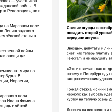
еловек — участников
ажданской войны. В
ртв Революции», но в
ода на Марсовом поле
Свежие огурцы в октябр
ов Ленинградского
посадить второй урожай
ремлёвской стены в
середине августа
Звезды», депутаты и лич
ечественной войны
счет: как теперь платить 
али овощи для
Telegram и не нарушить з
«Это и отличает нас от др
 чемпионат мира по
почему в Петербург едут 
ербурга. В
гастронамическим удово
ции, Норвегии,
Тонкая стежка и синий вм
черного: как выбрать ид
арсового поля
куртку на теплую осень 2
тора Ивана Фомина.
ощадь с чёткой
Дневник на вес золота и 