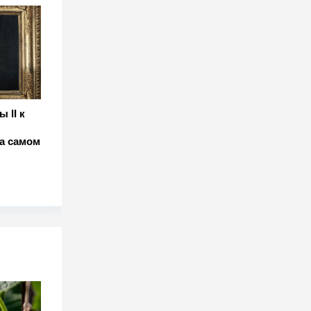
 II к
на самом