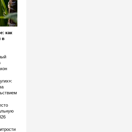
е: как
 в
ный
в
акон
угих»:
за
льствием
есто
еальную
026
хитрости