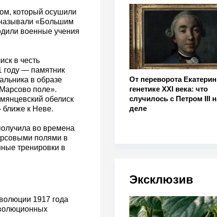
ом, который осушили
то называли «Большим
одили военные учения
иск в честь
1 году — памятник
От переворота Екатерины
альника в образе
генетике XXI века: что
«Марсово поле».
случилось с Петром III 
умянцевский обелиск
деле
 ближе к Неве.
олучила во времена
арсовыми полями в
нные тренировки в
Эксклюзив
еволюции 1917 года
еволюционных