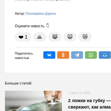
Автор:
Пономарева Дарина
Оцените новость
❤️
1
🙏
😹
🙀
😿
Поделитесь
новостью
Больше статей:
7 августа 2026
2 ложки на губку 
сверкают, как алма