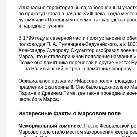
Изначально территория была заболоченным участк
по приказу Петра I в начале XVIII века. Тогда мес
лугом» или «Потешным полем», так как здесь пров
и народные гуляния.
В 1799 году в северной части поля установили обел
полководца П. А. Румянцева-Задунайского, а в 180
Александру Суворову. Скульптор изобразил военач
Марса, что и стало причиной появления названия 
Позже оба памятника перенесли в другие места: Р
— на Васильевский остров, а памятник Суворову —
Официальное название «Марсово поле» площадь п
правления Екатерины II. Оно было вдохновлено М
Париже и Древнем Риме, где также проводили вое
честь бога Марса.
Интересные факты о Марсовом поле
Мемориальный комплекс
. После Февральской р
Марсово поле стало местом захоронения жертв р