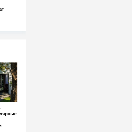
ат
-
улярные
и