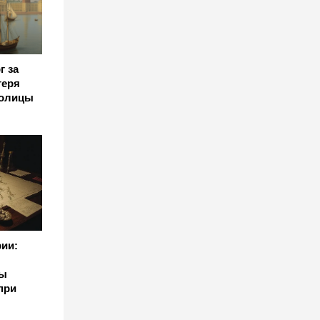
г за
геря
толицы
ии:
ны
при