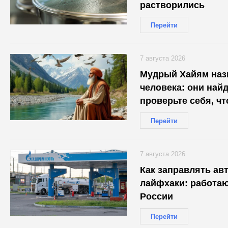
растворились
Перейти
7 августа 2026
Мудрый Хайям назв
человека: они найд
проверьте себя, ч
Перейти
7 августа 2026
Как заправлять авт
лайфхаки: работаю
России
Перейти