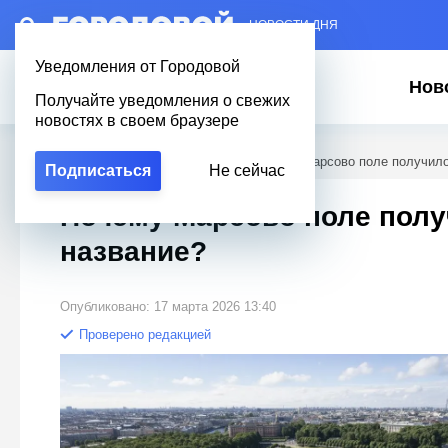
– НОВОСТИ ДНЯ
Уведомления от Городовой
Нов
Получайте уведомления о свежих
новостях в своем браузере
Городовой
/
Вопросы о Петербурге
/
Почему Марсово поле получило
Подписаться
Не сейчас
Почему Марсово поле полу
название?
Опубликовано: 17 марта 2026 13:40
Проверено редакцией