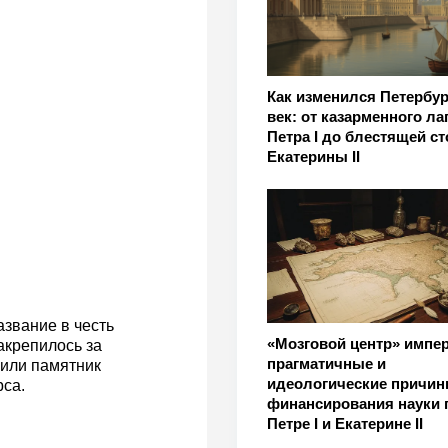
Как изменился Петербур
век: от казарменного ла
Петра I до блестящей с
Екатерины II
азвание в честь
«Мозговой центр» импер
акрепилось за
прагматичные и
вили памятник
идеологические причи
са.
финансирования науки 
Петре I и Екатерине II