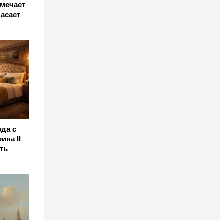
тмечает
пасает
да с
ина II
ть