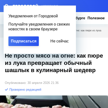
– НОВОСТИ ДНЯ
Уведомления от Городовой
Новости
Эксклюзив
Вопросы о Петербурге
Полезное
Получайте уведомления о свежих
новостях в своем браузере
Городовой
/
Новости Петербурга
/
Не просто мясо на огне: как пюре из лука
превращает обычный шашлык в кулинарный шедевр
Подписаться
Не сейчас
Эксклюзив
Не просто мясо на огне: как пюре
из лука превращает обычный
шашлык в кулинарный шедевр
Опубликовано: 30 апреля 2026 21:36
Проверено редакцией