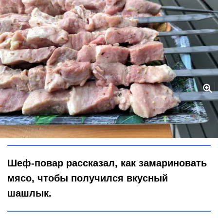
Не просто мясо на огне: как пюре из лука превращает обычный
шашлык в кулинарный шедевр
Global Look Press / Maksim Konstantinov
Шеф-повар рассказал, как замариновать
мясо, чтобы получился вкусный
шашлык.