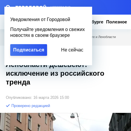
– НОВОСТИ ДНЯ
Уведомления от Городовой
Новости
Эксклюзив
Вопросы о Петербурге
Полезное
Получайте уведомления о свежих
новостях в своем браузере
Городовой
/
Новости Петербурга
/
Комнаты в Петербурге и Ленобласти
дешевеют: исключение из российского тренда
Подписаться
Не сейчас
Комнаты в Петербурге и
Ленобласти дешевеют:
исключение из российского
тренда
Опубликовано: 16 марта 2026 15:00
Проверено редакцией