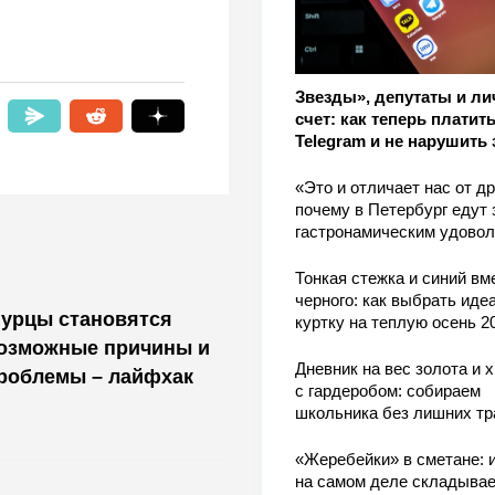
Звезды», депутаты и л
счет: как теперь платить
Telegram и не нарушить 
«Это и отличает нас от др
почему в Петербург едут 
гастронамическим удово
Тонкая стежка и синий вм
черного: как выбрать ид
гурцы становятся
куртку на теплую осень 2
возможные причины и
Дневник на вес золота и 
роблемы – лайфхак
с гардеробом: собираем
школьника без лишних тр
«Жеребейки» в сметане: и
на самом деле складывае