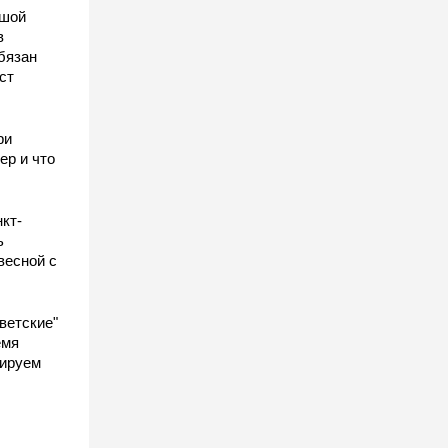
ьшой
в
бязан
ст
ы
ри
ер и что
кт-
ь
весной с
ветские"
емя
гируем