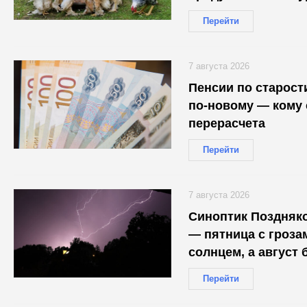
птицефабрике
Перейти
7 августа 2026
Пенсии по старост
по-новому — кому 
перерасчета
Перейти
7 августа 2026
Синоптик Поздняко
— пятница с гроза
солнцем, а август 
Перейти