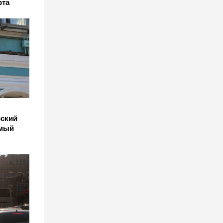
рта
вский
амый