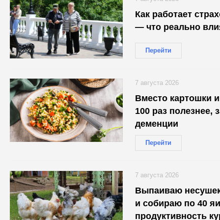
Как работает стра
— что реально вли
Перейти
7 августа 2026
Вместо картошки и 
100 раз полезнее, 
деменции
Перейти
7 августа 2026
Выпаиваю несушек
и собираю по 40 яи
продуктивность ку