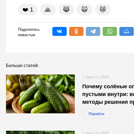
❤️
1
🙏
😹
🙀
😿
Поделитесь
новостью
Больше статей:
7 августа 2026
Почему солёные о
пустыми внутри: 
методы решения п
Перейти
7 августа 2026