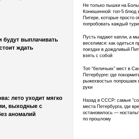
Не только пышки на Бол
Конюшенной: топ-5 блюд 
Питере, которые просто о
попробовать каждый тури
Пусть падают капли, а м
и будут выплачивать
веселимся: как одеться п
стоит ждать
поездке в дождливый Пит
взять с собой
Топ "беличьих" мест в Сан
Петербурге: где покормит
рыжехвостых попрошаек 
руки
ва: лето уходит мягко
Назад в СССР: самые "со
ми, выходные с
места Петербурга, где вр
остановилось — носталь
без аномалий
по прошлому