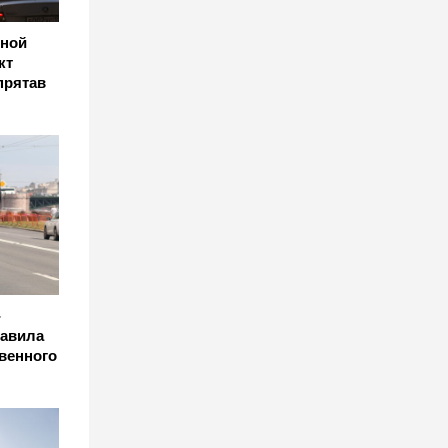
ьной
кт
прятав
-
равила
венного