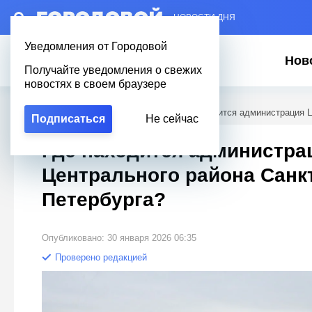
– НОВОСТИ ДНЯ
Уведомления от Городовой
Нов
Получайте уведомления о свежих
новостях в своем браузере
Городовой
/
Вопросы о Петербурге
/
Где находится администрация Ц
Подписаться
Не сейчас
Где находится администра
Центрального района Санкт
Петербурга?
Опубликовано: 30 января 2026 06:35
Проверено редакцией