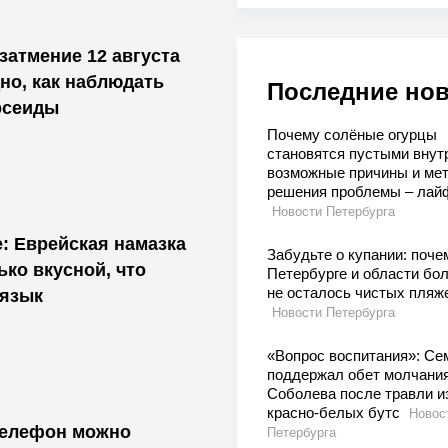
затмение 12 августа
дно, как наблюдать
Последние но
рсеиды
Почему солёные огурцы
становятся пустыми внут
возможные причины и ме
решения проблемы – лай
Новости Петербурга
е: Еврейская намазка
Забудьте о купании: поче
ько вкусной, что
Петербурге и области бо
не осталось чистых пляж
 язык
Новости Петербурга
«Вопрос воспитания»: Се
поддержал обет молчани
Соболева после травли и
красно-белых бутс
Новос
телефон можно
Петербурга