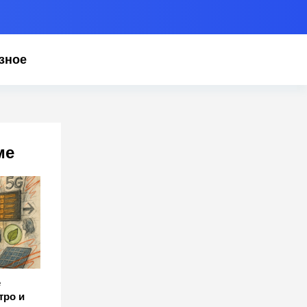
зное
ме
е
тро и