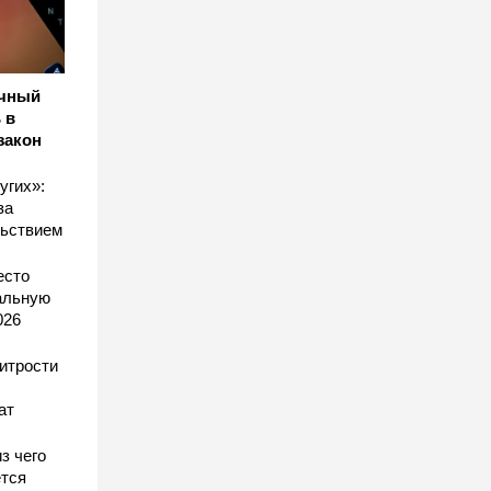
ичный
 в
закон
угих»:
за
льствием
есто
еальную
026
хитрости
ат
з чего
тся