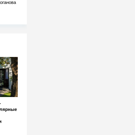
оганова
-
улярные
и