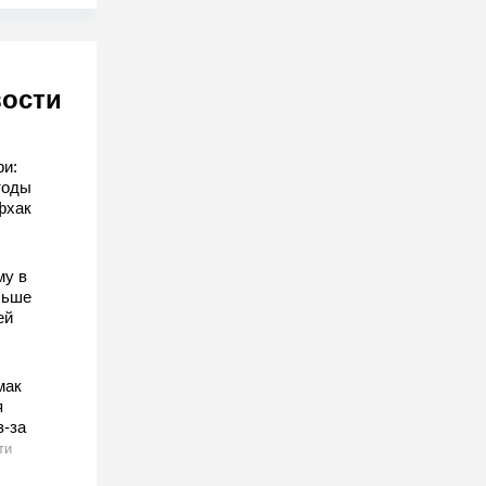
вости
ри:
тоды
фхак
му в
льше
ей
мак
я
з-за
ти