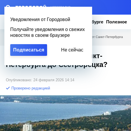
– НОВОСТИ ДНЯ
Уведомления от Городовой
Новости
Эксклюзив
Вопросы о Петербурге
Полезное
Получайте уведомления о свежих
новостях в своем браузере
Городовой
/
Вопросы о Петербурге
/
Какое расстояние от Санкт-Петербурга
до Сестрорецка?
Подписаться
Не сейчас
Какое расстояние от Санкт-
Петербурга до Сестрорецка?
Опубликовано: 24 февраля 2026 14:14
Проверено редакцией