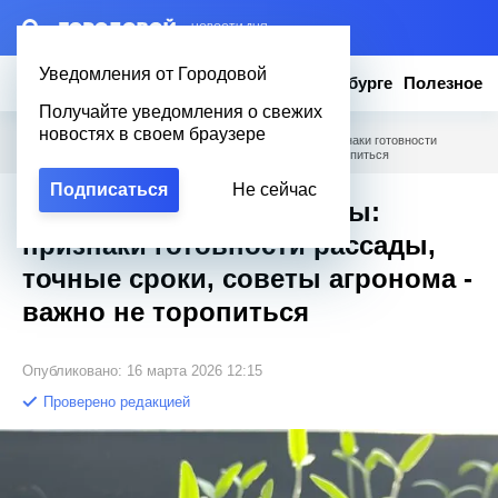
– НОВОСТИ ДНЯ
Уведомления от Городовой
Новости
Эксклюзив
Вопросы о Петербурге
Полезное
Получайте уведомления о свежих
новостях в своем браузере
Городовой
/
Полезное
/
Когда пикировать томаты: признаки готовности
рассады, точные сроки, советы агронома - важно не торопиться
Подписаться
Не сейчас
Когда пикировать томаты:
признаки готовности рассады,
точные сроки, советы агронома -
важно не торопиться
Опубликовано: 16 марта 2026 12:15
Проверено редакцией