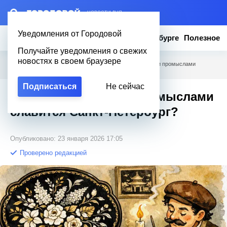
– НОВОСТИ ДНЯ
Уведомления от Городовой
Новости
Эксклюзив
Вопросы о Петербурге
Полезное
Получайте уведомления о свежих
новостях в своем браузере
Городовой
/
Вопросы о Петербурге
/
Какими народными промыслами
славится Санкт-Петербург?
Подписаться
Не сейчас
Какими народными промыслами
славится Санкт-Петербург?
Опубликовано: 23 января 2026 17:05
Проверено редакцией