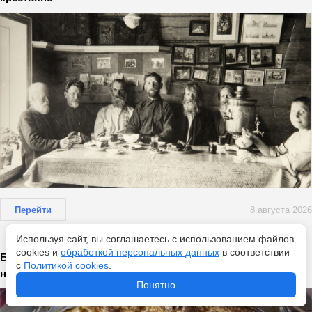
Перейти
8 августа 2026
Используя сайт, вы соглашаетесь с использованием файлов
cookies и
обработкой персональных данных
в соответствии
Беру 3 яблока: потрясающий пирог на всю неделю готов –
с
Политикой cookies
.
на аромат сбегутся соседи
Понятно