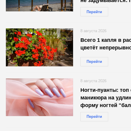
не задумывается: 
Перейти
8 августа 2026
Всего 1 капля в раствор — 
цветёт непрерывно
Перейти
8 августа 2026
Ногти-пуанты: топ
маникюра на удл
форму ногтей "бал
Перейти