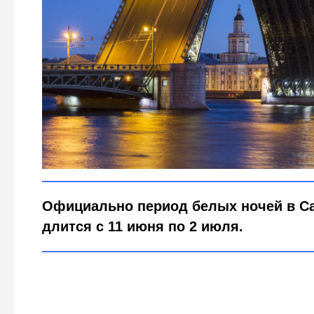
Когда белые ночи в Санкт-Петербу
Global Look Press/Aleksey Smyshlya
Официально период белых ночей в Са
длится с 11 июня по 2 июля.