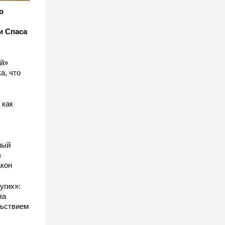
о
и Спаса
ый»
а, что
 как
ный
в
акон
угих»:
за
льствием