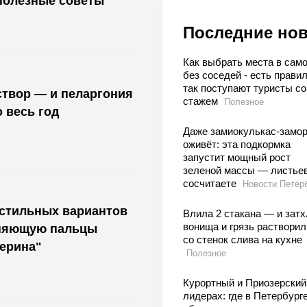
полезные советы
Последние но
Как выбрать места в сам
без соседей - есть правил
так поступают туристы со
и пеларгония
стажем
Полезное
 весь год
Даже замиокулькас-замо
оживёт: эта подкормка
запустит мощный рост
зеленой массы — листьев
сосчитаете
Новости Петер
 стильных вариантов
Влила 2 стакана — и затх
вонища и грязь растворил
иняющую пальцы
со стенок слива на кухне
ерина"
Полезное
Курортный и Приозерский
лидерах: где в Петербурге