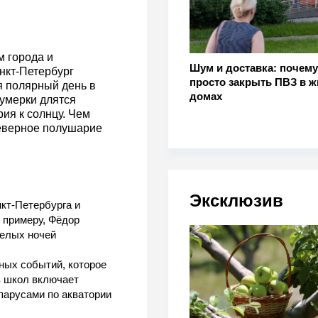
м города и
Шум и доставка: почему
нкт-Петербург
просто закрыть ПВЗ в 
я полярный день в
домах
сумерки длятся
ия к солнцу. Чем
Северное полушарие
Эксклюзив
кт-Петербурга и
 примеру, Фёдор
белых ночей
ных событий, которое
 школ включает
парусами по акватории