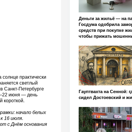
Деньги за жильё — на па
Госдума одобрила замо
средств при покупке жи
чтобы прижать мошенн
а солнце практически
храняется светлый
в Санкт-Петербурге
Гауптвахта на Сенной: г
1–22 июня — день
сидел Достоевский и жи
й короткой.
амки: начало белых
к 16 июля.
ют с Днём основания