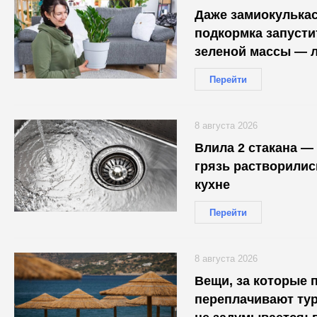
Даже замиокулькас
подкормка запуст
зеленой массы — л
Перейти
8 августа 2026
Влила 2 стакана —
грязь растворилис
кухне
Перейти
8 августа 2026
Вещи, за которые 
переплачивают тур