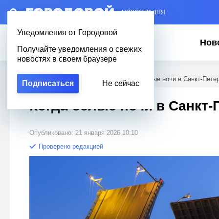
– НОВОСТИ ДНЯ
Уведомления от Городовой
Нов
Получайте уведомления о свежих
новостях в своем браузере
Городовой
/
Вопросы о Петербурге
/
Когда белые ночи в Санкт-Пете
Подписаться
Не сейчас
Когда белые ночи в Санкт-
Опубликовано: 21 января 2026 10:10
Проверено редакцией