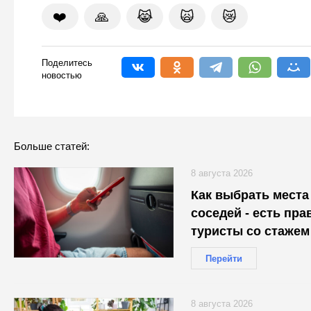
❤️
🙏
😹
🙀
😿
Поделитесь
новостью
Больше статей:
8 августа 2026
Как выбрать места
соседей - есть пра
туристы со стажем
Перейти
8 августа 2026