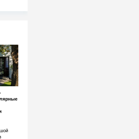
-
улярные
и
ьшой
в