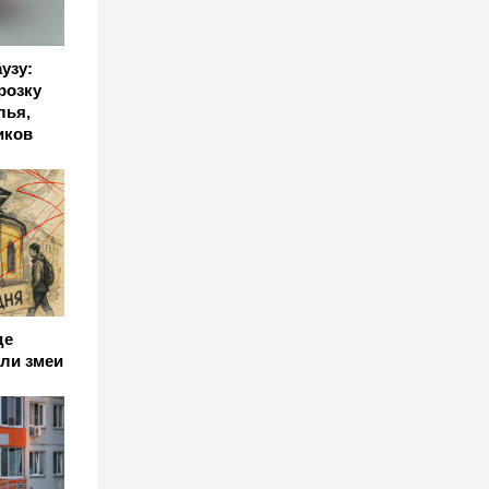
узу:
розку
лья,
иков
де
ли змеи