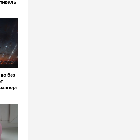
стиваль
 но без
ет
ранпорт