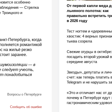
новится особенно
От первой капли меда д
наблюдения — Стрелка
льняного полотна: как
 Троицкого и
правильно встретить тр
в 2026 году
Тест ногтем и «деревянн
хвостик: 4 верных признак
нкт-Петербурга, когда
тыква созрела
аполняется романтикой
с на жильё резко
Свежие огурцы в октябре:
стоит заранее.
посадить второй урожай в
середине августа
 шумоизоляции — в
 следует учесть,
Звезды», депутаты и лич
ут понадобиться
счет: как теперь платить 
Telegram и не нарушить з
«Это и отличает нас от др
Вопросы о Петербурге
почему в Петербург едут 
гастронамическим удово
Сообщить об ошибке