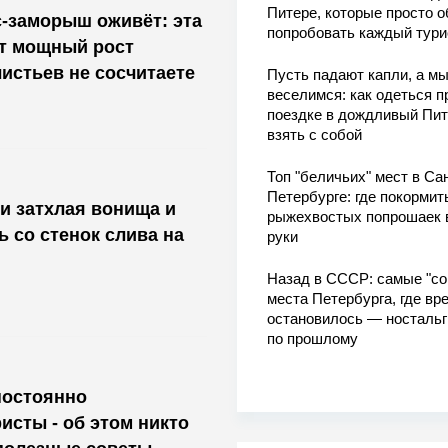
Питере, которые просто о
-заморыш оживёт: эта
попробовать каждый тури
ит мощный рост
истьев не сосчитаете
Пусть падают капли, а м
веселимся: как одеться п
поездке в дождливый Пит
взять с собой
Топ "беличьих" мест в Сан
Петербурге: где покормит
 и затхлая вонища и
рыжехвостых попрошаек 
ь со стенок слива на
руки
Назад в СССР: самые "со
места Петербурга, где вр
остановилось — носталь
по прошлому
постоянно
исты - об этом никто