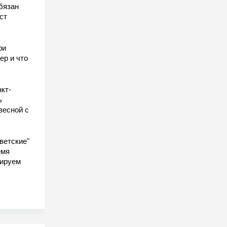
бязан
ст
ы
ри
ер и что
кт-
ь
весной с
ветские"
емя
гируем