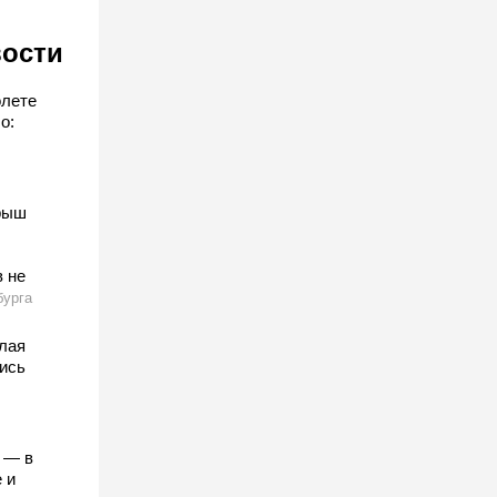
вости
олете
о:
рыш
 не
бурга
лая
ись
 — в
 и