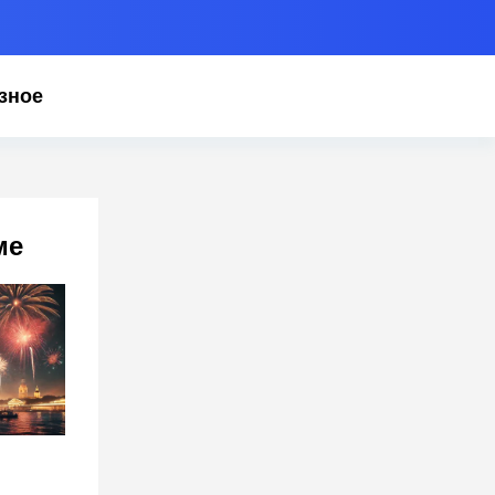
зное
ме