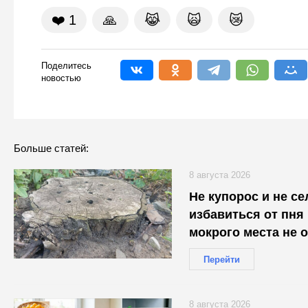
❤️
1
🙏
😹
🙀
😿
Поделитесь
новостью
Больше статей:
8 августа 2026
Не купорос и не се
избавиться от пня 
мокрого места не 
Перейти
8 августа 2026