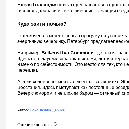
Новая Голландия
ночью превращается в пространс
гирлянды, фонари и светящиеся инсталляции созд
Куда зайти ночью?
Если хочется сменить пешую прогулку на уютное з
энергичную вечеринку, Петербург предлагает неско
Например,
Self‑cost bar Commode
, где платят за в
Здесь есть лаундж‑зона с кальянами, летняя терра
и меню по себестоимости. Это место для тех, кто це
переплат.
А если хочется посмеяться до утра, загляните в
Sta
Восстания. Здесь выступают как постоянные резиде
Вечер с юмором и неплохим баром — отличный спо
Автор:
Пономарева Дарина
Оцените новость