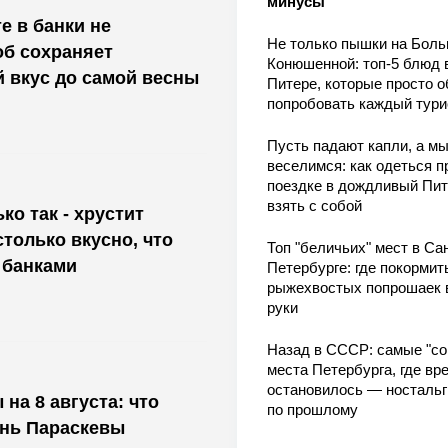
минусы
е в банки не
Не только пышки на Бол
об сохраняет
Конюшенной: топ-5 блюд 
й вкус до самой весны
Питере, которые просто о
попробовать каждый тури
Пусть падают капли, а м
веселимся: как одеться п
поездке в дождливый Пит
взять с собой
ко так - хрустит
только вкусно, что
Топ "беличьих" мест в Сан
 банками
Петербурге: где покормит
рыжехвостых попрошаек 
руки
Назад в СССР: самые "со
места Петербурга, где вр
остановилось — носталь
на 8 августа: что
по прошлому
ень Параскевы