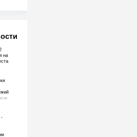
вости
2
я на
еста
нки
ежий
ости
 -
ми