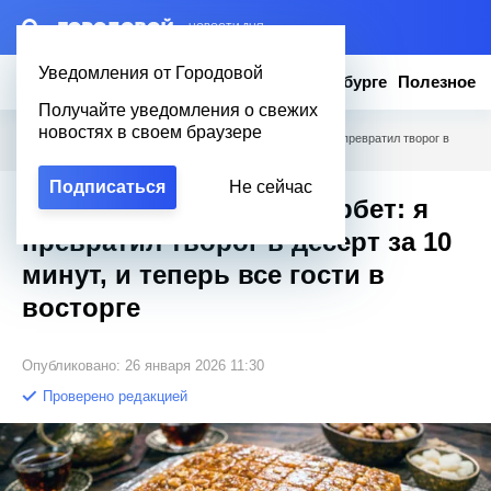
– НОВОСТИ ДНЯ
Уведомления от Городовой
Новости
Эксклюзив
Вопросы о Петербурге
Полезное
Получайте уведомления о свежих
новостях в своем браузере
Городовой
/
Полезное
/
Вместо сырников — шербет: я превратил творог в
десерт за 10 минут, и теперь все гости в восторге
Подписаться
Не сейчас
Вместо сырников — шербет: я
превратил творог в десерт за 10
минут, и теперь все гости в
восторге
Опубликовано: 26 января 2026 11:30
Проверено редакцией