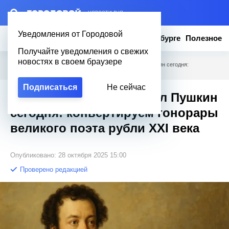
– НОВОСТИ ДНЯ
Уведомления от Городовой
Новости
Эксклюзив
Вопросы о Петербурге
Полезное
Получайте уведомления о свежих
новостях в своем браузере
Городовой
/
Полезное
/
Сколько бы зарабатывал Пушкин сегодня:
конвертируем гонорары великого поэта рубли XXI века
Подписаться
Не сейчас
Сколько бы зарабатывал Пушкин
сегодня: конвертируем гонорары
великого поэта рубли XXI века
Опубликовано: 28 октября 2025 15:00
Проверено редакцией