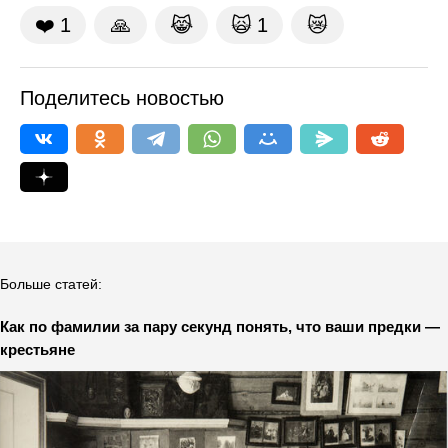
❤️
1
🙏
😹
🙀
1
😿
Поделитесь новостью
Больше статей:
Как по фамилии за пару секунд понять, что ваши предки —
крестьяне