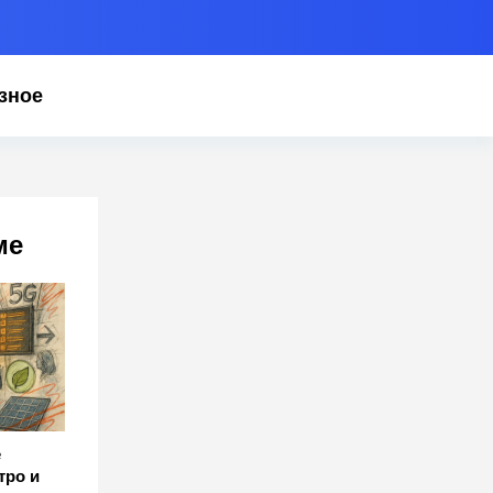
зное
ме
е
тро и