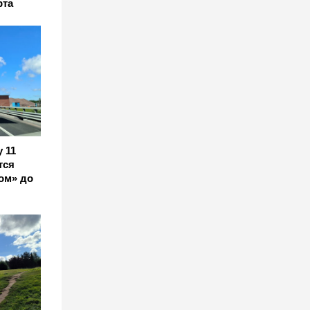
рта
 11
тся
ом» до