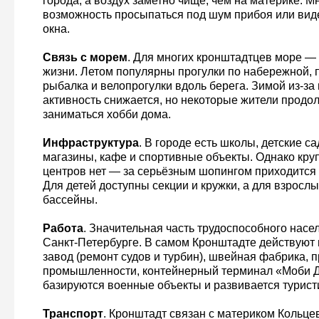
города, а воздух заметно чище, чем на материке. М
возможность просыпаться под шум прибоя или виде
окна.
Связь с морем
. Для многих кронштадтцев море —
жизни. Летом популярны прогулки по набережной, п
рыбалка и велопрогулки вдоль берега. Зимой из-за 
активность снижается, но некоторые жители продо
заниматься хобби дома.
Инфраструктура
. В городе есть школы, детские с
магазины, кафе и спортивные объекты. Однако кру
центров нет — за серьёзным шопингом приходится е
Для детей доступны секции и кружки, а для взросл
бассейны.
Работа
. Значительная часть трудоспособного насе
Санкт-Петербурге. В самом Кронштадте действуют
завод (ремонт судов и турбин), швейная фабрика,
промышленности, контейнерный терминал «Моби Ди
базируются военные объекты и развивается турист
Транспорт
. Кронштадт связан с материком Кольц