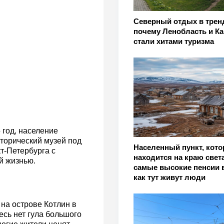
Северный отдых в трен
почему Ленобласть и К
стали хитами туризма
 год, население
сторический музей под
Населенный пункт, кот
т-Петербурга с
находится на краю света
й жизнью.
самые высокие пенсии 
как тут живут люди
 на острове Котлин в
есь нет гула большого