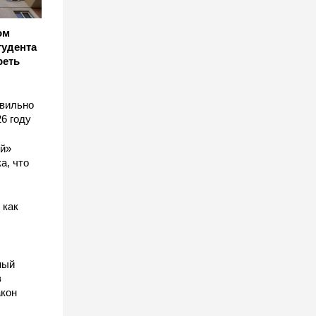
ом
тудента
реть
авильно
6 году
ый»
а, что
 как
ный
в
акон