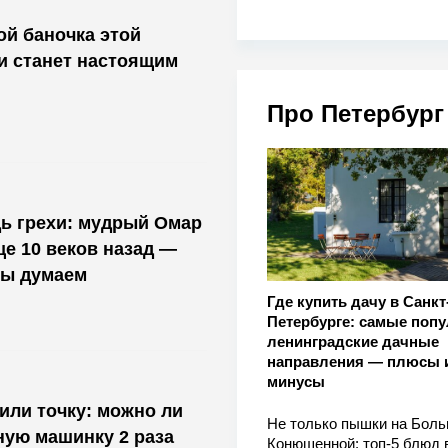
ой баночка этой
и станет настоящим
Про Петербург
ь грехи: мудрый Омар
ще 10 веков назад —
мы думаем
Где купить дачу в Санкт
Петербурге: самые поп
ленинградские дачные
направления — плюсы 
минусы
или точку: можно ли
Не только пышки на Бол
ную машинку 2 раза
Конюшенной: топ-5 блюд 