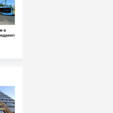
м в
внедряют