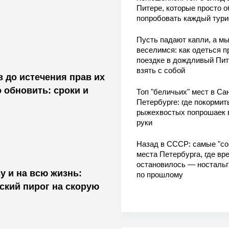
Питере, которые просто о
попробовать каждый тури
Пусть падают капли, а м
веселимся: как одеться п
поездке в дождливый Пит
взять с собой
в до истечения прав их
 обновить: сроки и
Топ "беличьих" мест в Сан
Петербурге: где покормит
рыжехвостых попрошаек 
руки
Назад в СССР: самые "со
места Петербурга, где вр
остановилось — носталь
 и на всю жизнь:
по прошлому
ский пирог на скорую