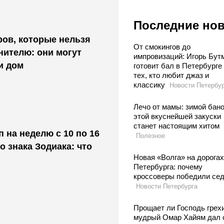
Последние но
ов, которые нельзя
От смокингов до
нителю: они могут
импровизаций: Игорь Бут
и дом
готовит бал в Петербурге
тех, кто любит джаз и
классику
Новости Петербур
Лечо от мамы: зимой бан
этой вкуснейшей закуски
станет настоящим хитом
 на неделю с 10 по 16
Полезное
о знака Зодиака: что
Новая «Волга» на дорогах
Петербурга: почему
кроссоверы победили се
Новости Петербурга
Прощает ли Господь грехи
мудрый Омар Хайям дал 