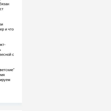
бязан
ст
ы
ри
ер и что
кт-
ь
весной с
ветские"
емя
гируем