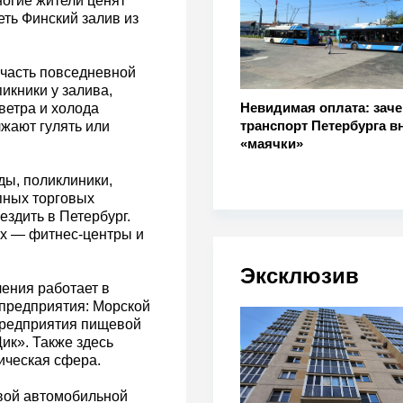
ногие жители ценят
ть Финский залив из
 часть повседневной
икники у залива,
Невидимая оплата: заче
ветра и холода
транспорт Петербурга 
лжают гулять или
«маячки»
ады, поликлиники,
пных торговых
здить в Петербург.
ых — фитнес-центры и
Эксклюзив
ления работает в
 предприятия: Морской
 предприятия пищевой
к». Также здесь
ическая сфера.
евой автомобильной