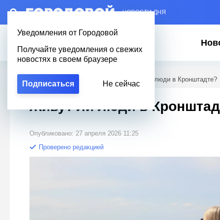
– НОВОСТИ ДНЯ
Уведомления от Городовой
Нов
Получайте уведомления о свежих
новостях в своем браузере
Городовой
/
Вопросы о Петербурге
/
Живут ли люди в Кронштадте?
Подписаться
Не сейчас
Живут ли люди в Кронштад
Опубликовано: 27 апреля 2026 11:25
Проверено редакцией