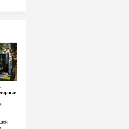
-
улярные
и
ьшой
в