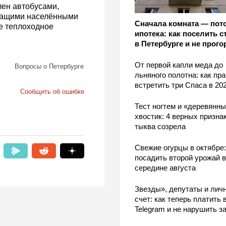
лен автобусами,
ежащими населёнными
Сначала комната — пот
ое теплоходное
ипотека: как поселить с
в Петербурге и не прого
От первой капли меда до
Вопросы о Петербурге
льняного полотна: как пр
встретить три Спаса в 202
Сообщить об ошибке
Тест ногтем и «деревянн
хвостик: 4 верных признак
тыква созрела
Свежие огурцы в октябре:
посадить второй урожай в
середине августа
Звезды», депутаты и лич
счет: как теперь платить 
Telegram и не нарушить з