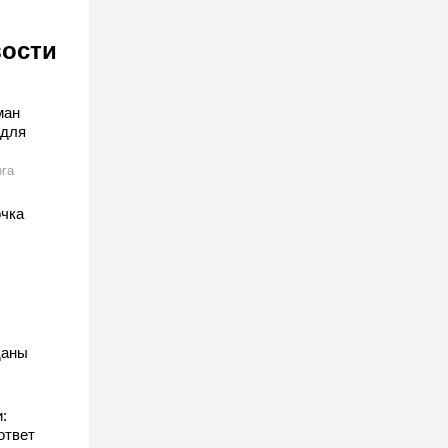
вости
ман
 для
га
очка
даны
:
ответ