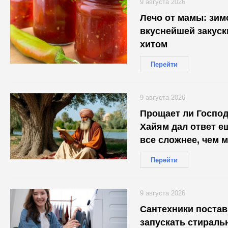
9 августа 2026
Лечо от мамы: зим
вкуснейшей закуск
хитом
Перейти
9 августа 2026
Прощает ли Господ
Хайям дал ответ е
все сложнее, чем 
Перейти
9 августа 2026
Сантехники постав
запускать стираль