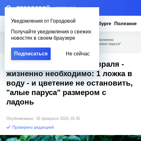
– НОВОСТИ ДНЯ
Уведомления от Городовой
Новости
Эксклюзив
Вопросы о Петербурге
Полезное
Получайте уведомления о свежих
новостях в своем браузере
Городовой
/
Полезное
/
Антуриуму до конца февраля - жизненно
необходимо: 1 ложка в воду - и цветение не остановить, "алые паруса"
размером с ладонь
Подписаться
Не сейчас
Антуриуму до конца февраля -
жизненно необходимо: 1 ложка в
воду - и цветение не остановить,
"алые паруса" размером с
ладонь
Опубликовано: 18 февраля 2026 19:35
Проверено редакцией