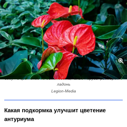
Антуриуму до конца февраля - жизненно необходимо: 1 ложка в
воду - и цветение не остановить, "алые паруса" размером с
ладонь
Legion-Media
Какая подкормка улучшит цветение
антуриума