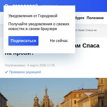
– НОВОСТИ ДНЯ
Уведомления от Городовой
Новости
Эксклюзив
Вопросы о Петербурге
Полезное
Получайте уведомления о свежих
новостях в своем браузере
Городовой
/
Вопросы о Петербурге
/
До скольки работает Храм Спаса на
Крови?
Подписаться
Не сейчас
До скольки работает Храм Спаса
на Крови?
Опубликовано: 4 марта 2026 17:35
Проверено редакцией