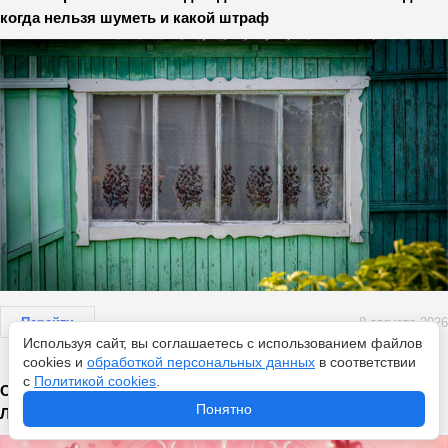
когда нельзя шуметь и какой штраф
Перейти
8 августа 2026
Используя сайт, вы соглашаетесь с использованием файлов
cookies и
обработкой персональных данных
в соответствии
с
Политикой cookies
.
Овнам - романтика, Козерогам - стабильность: гороскоп
Понятно
Любви на неделю с 10 по 16 августа - затронет каждого