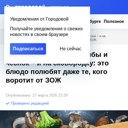
– НОВОСТИ ДНЯ
Уведомления от Городовой
Новости
Эксклюзив
Вопросы о Петербурге
Полезное
Получайте уведомления о свежих
новостях в своем браузере
Городовой
/
Полезное
/
Добавьте к брокколи грибы и чеснок – и на
сковородку: это блюдо полюбят даже те, кого воротит от ЗОЖ
Подписаться
Не сейчас
Добавьте к брокколи грибы и
чеснок – и на сковородку: это
блюдо полюбят даже те, кого
воротит от ЗОЖ
Опубликовано: 27 марта 2026 23:29
Проверено редакцией