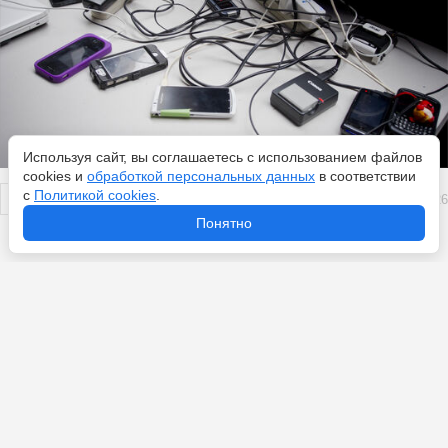
Используя сайт, вы соглашаетесь с использованием файлов
cookies и
обработкой персональных данных
в соответствии
с
Политикой cookies
.
Перейти
7 августа 2026
Понятно
Новости по теме