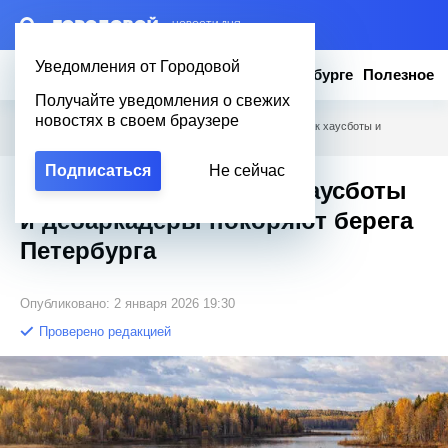
– НОВОСТИ ДНЯ
Уведомления от Городовой
Новости
Эксклюзив
Вопросы о Петербурге
Полезное
Получайте уведомления о свежих
новостях в своем браузере
Городовой
/
Новости Петербурга
/
Дома, что плывут: как хаусботы и
дебаркадеры покоряют берега Петербурга
Подписаться
Не сейчас
Дома, что плывут: как хаусботы
и дебаркадеры покоряют берега
Петербурга
Опубликовано: 2 января 2026 19:30
Проверено редакцией