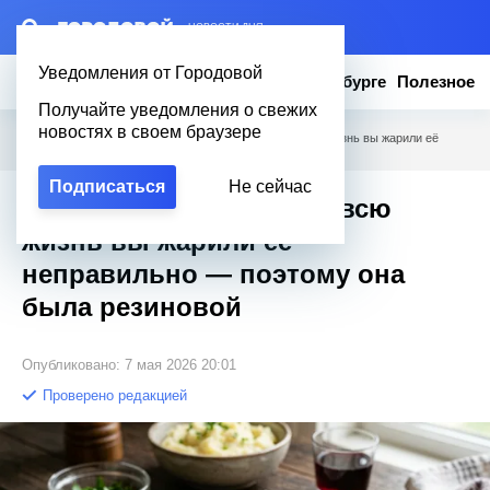
– НОВОСТИ ДНЯ
Уведомления от Городовой
Новости
Эксклюзив
Вопросы о Петербурге
Полезное
Получайте уведомления о свежих
новостях в своем браузере
Городовой
/
Полезное
/
Эта печень тает во рту: всю жизнь вы жарили её
неправильно — поэтому она была резиновой
Подписаться
Не сейчас
Эта печень тает во рту: всю
жизнь вы жарили её
неправильно — поэтому она
была резиновой
Опубликовано: 7 мая 2026 20:01
Проверено редакцией