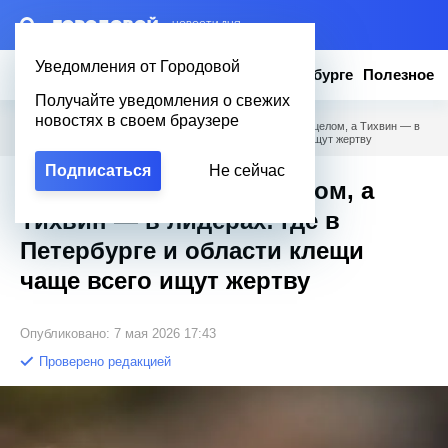
– НОВОСТИ ДНЯ
Уведомления от Городовой
Новости
Эксклюзив
Вопросы о Петербурге
Полезное
Получайте уведомления о свежих
новостях в своем браузере
Городовой
/
Новости Петербурга
/
Пушкинский под прицелом, а Тихвин — в
лидерах: где в Петербурге и области клещи чаще всего ищут жертву
Подписаться
Не сейчас
Пушкинский под прицелом, а
Тихвин — в лидерах: где в
Петербурге и области клещи
чаще всего ищут жертву
Опубликовано: 7 мая 2026 17:43
Проверено редакцией