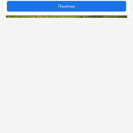
Понятно
Паутинный клещ на пушечный выстрел не
приблизится: агроном Давыдова рассказала, как
бороться с паутинным клещом – настоящее спасение