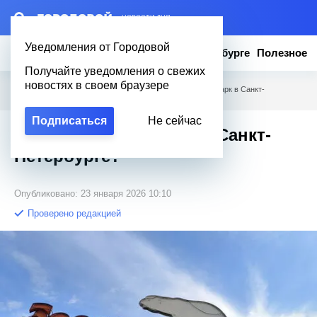
– НОВОСТИ ДНЯ
Уведомления от Городовой
Новости
Эксклюзив
Вопросы о Петербурге
Полезное
Получайте уведомления о свежих
новостях в своем браузере
Городовой
/
Вопросы о Петербурге
/
Как работает зоопарк в Санкт-
Петербурге?
Подписаться
Не сейчас
Как работает зоопарк в Санкт-
Петербурге?
Опубликовано: 23 января 2026 10:10
Проверено редакцией