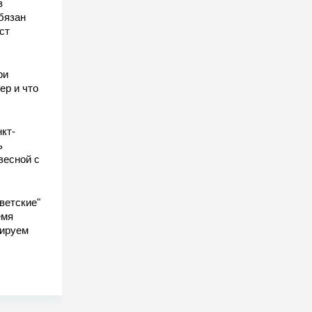
в
бязан
ст
ы
ри
ер и что
кт-
ь
весной с
ветские"
емя
гируем