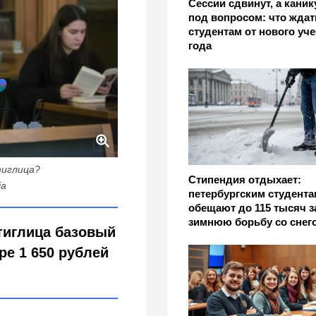
Сессии сдвинут, а кани
под вопросом: что ждат
студентам от нового уч
года
тиглица?
Стипендия отдыхает:
ia
петербургским студента
обещают до 115 тысяч з
зимнюю борьбу со снег
Штиглица базовый
ре 1 650 рублей