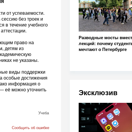
ия
ти от успеваемости.
сессию без троек и
я в течение учебного
 аттестации.
Разводные мосты вмес
еющим право на
лекций: почему студен
, детям из
мечтают о Петербурге
академическую
никах не указаны.
ьные виды поддержки
за особые достижения
нако информация о
 — её можно уточнить
Эксклюзив
Учеба
Сообщить об ошибке