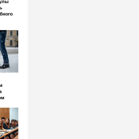
кулы
ь
ебного
м
а
ом