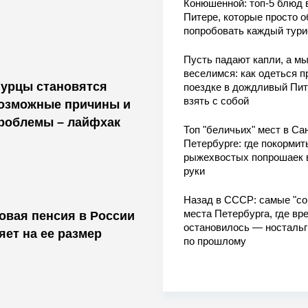
Конюшенной: топ-5 блюд 
Питере, которые просто о
попробовать каждый тури
Пусть падают капли, а м
веселимся: как одеться п
гурцы становятся
поездке в дождливый Пит
взять с собой
возможные причины и
роблемы – лайфхак
Топ "беличьих" мест в Сан
Петербурге: где покормит
рыжехвостых попрошаек 
руки
Назад в СССР: самые "со
места Петербурга, где вр
ховая пенсия в России
остановилось — носталь
яет на ее размер
по прошлому