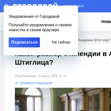
– НОВОСТИ ДНЯ
Уведомления от Городовой
Нов
Получайте уведомления о свежих
новостях в своем браузере
Городовой
/
Учеба
/
Какой размер стипендии в Академии Штиглица?
Подписаться
Не сейчас
Какой размер стипендии в
Штиглица?
Опубликовано: 4 марта 2026 15:15
Проверено редакцией