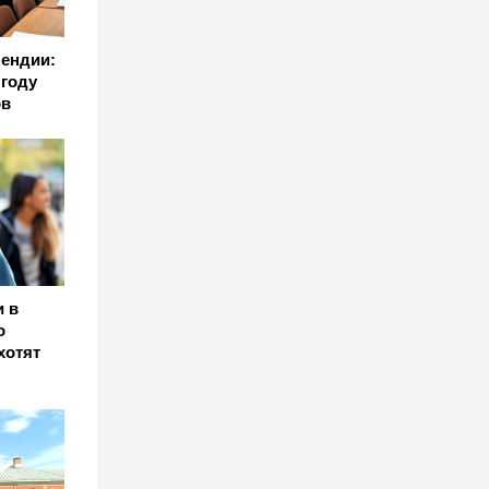
пендии:
 году
ов
 в
о
хотят