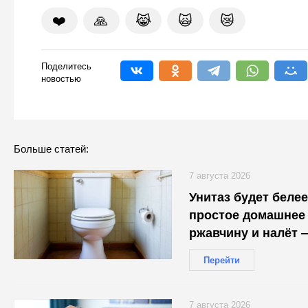
❤️
🙏
😹
🙀
😿
Поделитесь
новостью
Больше статей:
7 августа 2026
Унитаз будет белее
простое домашнее 
ржавчину и налёт 
30 минут
Перейти
7 августа 2026