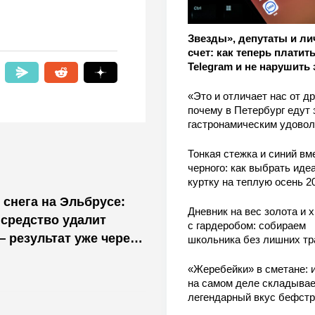
Звезды», депутаты и л
счет: как теперь платить
Telegram и не нарушить 
«Это и отличает нас от др
почему в Петербург едут 
гастронамическим удово
Тонкая стежка и синий вм
черного: как выбрать ид
куртку на теплую осень 2
 снега на Эльбрусе:
Дневник на вес золота и 
средство удалит
с гардеробом: собираем
— результат уже через
школьника без лишних тр
«Жеребейки» в сметане: и
на самом деле складывае
легендарный вкус бефстр