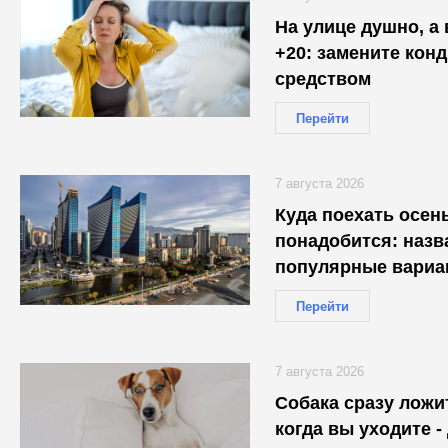
На улице душно, а
+20: замените кон
средством
Перейти
7 августа 2026
Куда поехать осень
понадобится: наз
популярные вариа
Перейти
7 августа 2026
Собака сразу ложи
когда вы уходите -