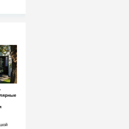
-
улярные
и
ьшой