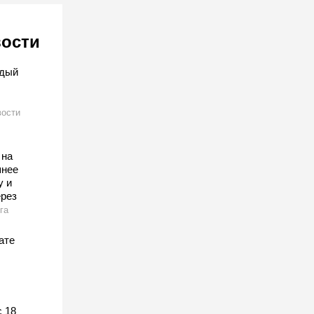
вости
ждый
ости
 на
шнее
у и
ерез
га
ате
 18