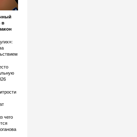
ичный
 в
закон
угих»:
за
льствием
есто
еальную
026
хитрости
ат
з чего
тся
оганова