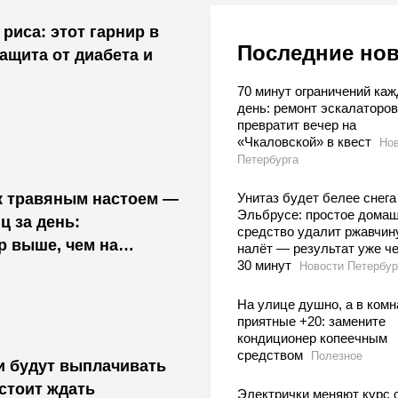
риса: этот гарнир в
Последние но
защита от диабета и
70 минут ограничений ка
день: ремонт эскалаторов
превратит вечер на
«Чкаловской» в квест
Нов
Петербурга
Унитаз будет белее снега
 травяным настоем —
Эльбрусе: простое дома
ц за день:
средство удалит ржавчин
р выше, чем на
налёт — результат уже ч
30 минут
Новости Петербур
На улице душно, а в комн
приятные +20: замените
кондиционер копеечным
средством
Полезное
и будут выплачивать
стоит ждать
Электрички меняют курс с