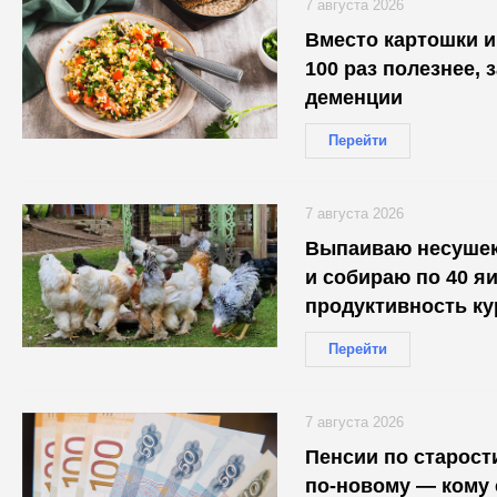
7 августа 2026
Вместо картошки и 
100 раз полезнее, 
деменции
Перейти
7 августа 2026
Выпаиваю несушек
и собираю по 40 яи
продуктивность ку
птицефабрике
Перейти
7 августа 2026
Пенсии по старост
по-новому — кому 