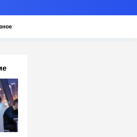
зное
ме