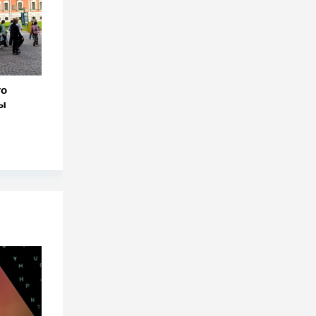
то
ты