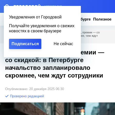
– НОВОСТИ ДНЯ
Уведомления от Городовой
Новости
Эксклюзив
Вопросы о Петербурге
Полезное
Получайте уведомления о свежих
новостях в своем браузере
Городовой
/
Новости Петербурга
/
Мечты — с наценкой, премии — со
скидкой: в Петербурге начальство запланировало скромнее, чем ждут
сотрудники
Подписаться
Не сейчас
Мечты — с наценкой, премии —
со скидкой: в Петербурге
начальство запланировало
скромнее, чем ждут сотрудники
Опубликовано: 20 декабря 2025 06:30
Проверено редакцией