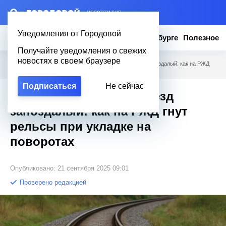
– НОВОСТИ ДНЯ
Уведомления от Городовой
Новости
Эксклюзив
Вопросы о Петербурге
Полезное
Получайте уведомления о свежих
новостях в своем браузере
Городовой
/
Полезное
/
Шпалы-шпалы, едет поезд запоздалый: как на РЖД
гнут рельсы при укладке на поворотах
Подписаться
Не сейчас
Шпалы-шпалы, едет поезд
запоздалый: как на РЖД гнут
рельсы при укладке на
поворотах
Опубликовано: 21 сентября 2025 09:01
Проверено редакцией