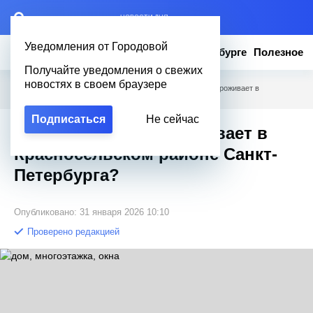
– НОВОСТИ ДНЯ
Уведомления от Городовой
Новости
Эксклюзив
Вопросы о Петербурге
Полезное
Получайте уведомления о свежих
новостях в своем браузере
Городовой
/
Вопросы о Петербурге
/
Сколько человек проживает в
Красносельском районе Санкт-Петербурга?
Подписаться
Не сейчас
Сколько человек проживает в
Красносельском районе Санкт-
Петербурга?
Опубликовано: 31 января 2026 10:10
Проверено редакцией