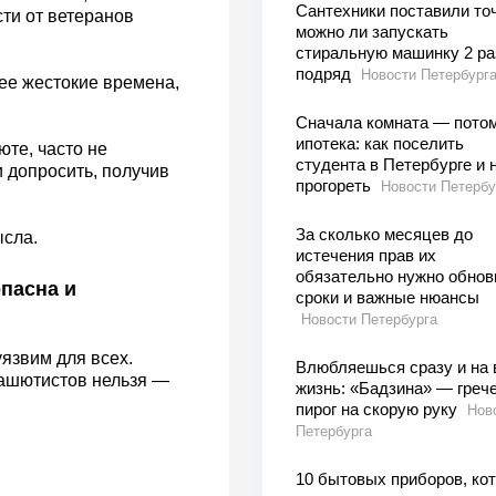
Сантехники поставили точ
ти от ветеранов
можно ли запускать
стиральную машинку 2 ра
подряд
Новости Петербург
ее жестокие времена,
Сначала комната — пото
ипотека: как поселить
те, часто не
студента в Петербурге и 
и допросить, получив
прогореть
Новости Петербу
За сколько месяцев до
ысла.
истечения прав их
обязательно нужно обнов
пасна и
сроки и важные нюансы
Новости Петербурга
язвим для всех.
Влюбляешься сразу и на 
рашютистов нельзя —
жизнь: «Бадзина» — греч
пирог на скорую руку
Нов
Петербурга
10 бытовых приборов, ко