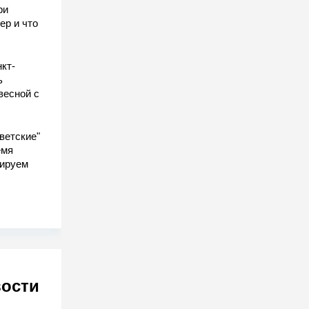
ри
ер и что
кт-
ь
весной с
ветские"
емя
гируем
вости