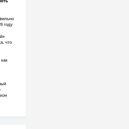
реть
авильно
6 году
ый»
а, что
 как
ный
в
акон