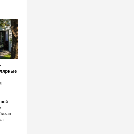
-
улярные
и
ьшой
в
бязан
ст
ы