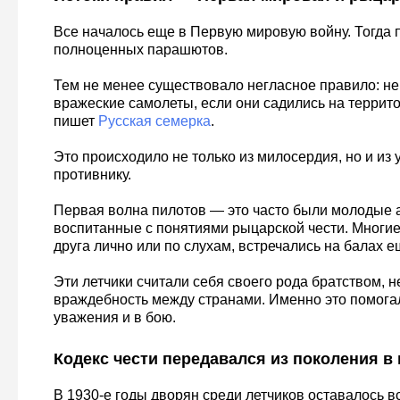
Все началось еще в Первую мировую войну. Тогда 
полноценных парашютов.
Тем не менее существовало негласное правило: не
вражеские самолеты, если они садились на террит
пишет
Русская семерка
.
Это происходило не только из милосердия, но и из 
противнику.
Первая волна пилотов — это часто были молодые 
воспитанные с понятиями рыцарской чести. Многие 
друга лично или по слухам, встречались на балах е
Эти летчики считали себя своего рода братством, 
враждебность между странами. Именно это помога
уважения и в бою.
Кодекс чести передавался из поколения в
В 1930-е годы дворян среди летчиков оставалось в