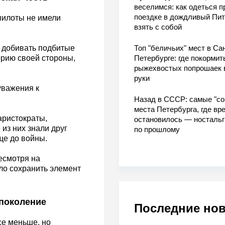
веселимся: как одеться п
поездке в дождливый Пит
пилоты не имели
взять с собой
 добивать подбитые
Топ "беличьих" мест в Сан
орию своей стороны,
Петербурге: где покормит
рыжехвостых попрошаек 
руки
уважения к
Назад в СССР: самые "со
места Петербурга, где вр
аристократы,
остановилось — носталь
из них знали друг
по прошлому
ще до войны.
несмотря на
ло сохранить элемент
 поколение
Последние но
се меньше, но