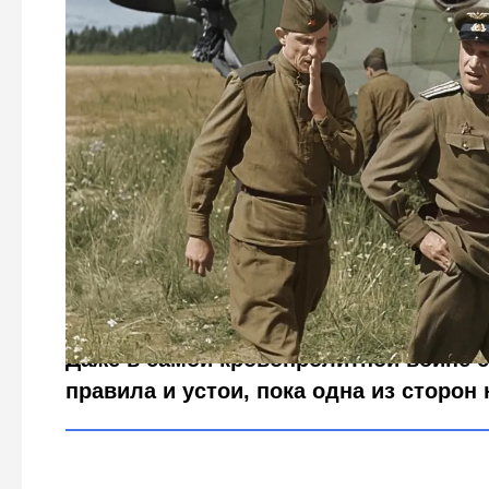
Воздушные рыцари Второй мировой: почему не доби
Кадр из фильма "Небесный тихохо
Даже в самой кровопролитной войне 
правила и устои, пока одна из сторон 