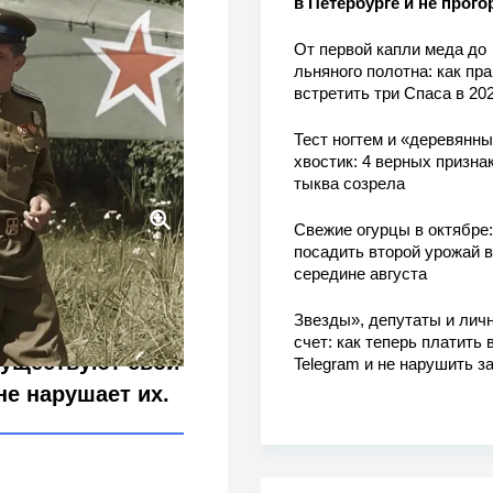
в Петербурге и не прого
От первой капли меда до
льняного полотна: как пр
встретить три Спаса в 202
Тест ногтем и «деревянн
хвостик: 4 верных признак
тыква созрела
Свежие огурцы в октябре:
посадить второй урожай в
вали сбитых летчиков
середине августа
д"
Звезды», депутаты и лич
счет: как теперь платить 
существуют свои
Telegram и не нарушить з
не нарушает их.