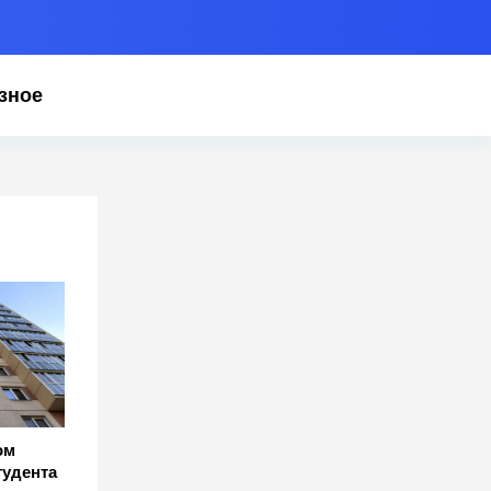
зное
ом
тудента