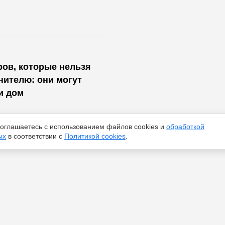
ов, которые нельзя
нителю: они могут
и дом
 соглашаетесь с использованием файлов cookies и
обработкой
ых
в соответствии с
Политикой cookies
.
 на неделю с 10 по 16
о знака Зодиака: что