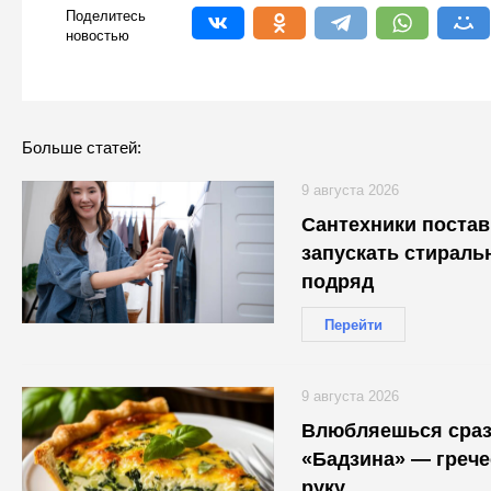
Поделитесь
новостью
Больше статей:
9 августа 2026
Сантехники постав
запускать стираль
подряд
Перейти
9 августа 2026
Влюбляешься сразу
«Бадзина» — грече
руку