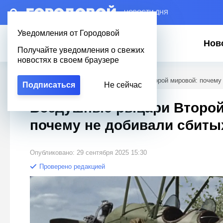
– НОВОСТИ ДНЯ
Уведомления от Городовой
Нов
Получайте уведомления о свежих
новостях в своем браузере
Городовой
/
Полезное
/
Воздушные рыцари Второй мировой: почему 
Подписаться
Не сейчас
Воздушные рыцари Второй
почему не добивали сбиты
Опубликовано: 29 сентября 2025 15:30
Проверено редакцией