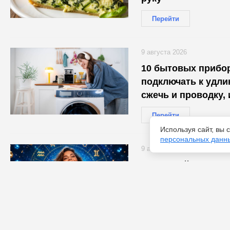
Перейти
9 августа 2026
10 бытовых прибор
подключать к удли
сжечь и проводку, 
Перейти
Используя сайт, вы
персональных данн
9 августа 2026
Денежный гороскоп
августа для каждог
ждет именно вас
Перейти