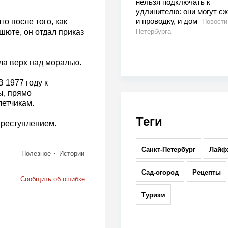
нельзя подключать к
удлинителю: они могут с
и проводку, и дом
о после того, как
Новости
шюте, он отдал приказ
Петербурга
ла верх над моралью.
 1977 году к
ы, прямо
етчикам.
Теги
преступлением.
Санкт-Петербург
Лайф
Полезное
Истории
Сад-огород
Рецепты
Сообщить об ошибке
Туризм