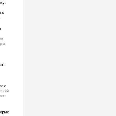
ку:
за
а
м
не
рга
ить:
всю
еский
ости
торые