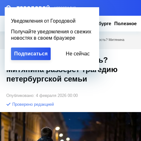
– НОВОСТИ ДНЯ
Уведомления от Городовой
Новости
Эксклюзив
Вопросы о Петербурге
Полезное
Получайте уведомления о свежих
новостях в своем браузере
Городовой
/
Новости Петербурга
/
Алкоголь или халатность? Митянина
разберет трагедию петербургской семьи
Подписаться
Не сейчас
Алкоголь или халатность?
Митянина разберет трагедию
петербургской семьи
Опубликовано: 4 февраля 2026 00:00
Проверено редакцией