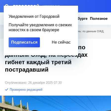
– НОВОСТИ ДНЯ
Уведомления от Городовой
Новости
Эксклюзив
Вопросы о Петербурге
Полезное
Получайте уведомления о свежих
новостях в своем браузере
Городовой
/
Новости Петербурга
/
Цена секунды — жизнь: по данным ОЖД,
на переездах гибнет каждый третий пострадавший
Подписаться
Не сейчас
Цена секунды — жизнь: по
данным ОЖД, на переездах
гибнет каждый третий
пострадавший
Опубликовано: 26 декабря 2025 07:30
Проверено редакцией