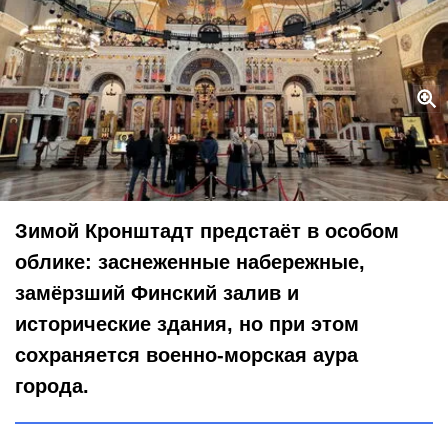
Что посмотреть зимой в Кронштадте?
Global Look Press/ Maksim Konstantinov
Зимой Кронштадт предстаёт в особом
облике: заснеженные набережные,
замёрзший Финский залив и
исторические здания, но при этом
сохраняется военно‑морская аура
города.