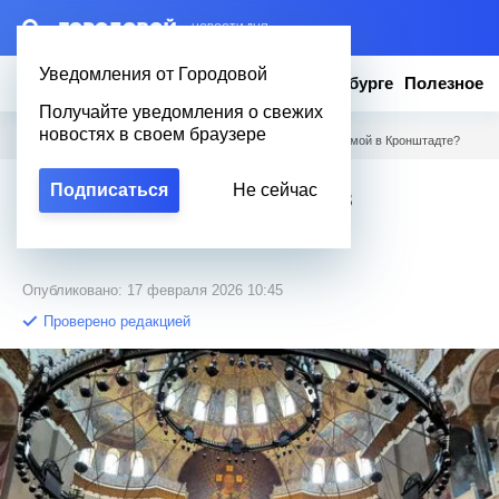
– НОВОСТИ ДНЯ
Уведомления от Городовой
Новости
Эксклюзив
Вопросы о Петербурге
Полезное
Получайте уведомления о свежих
новостях в своем браузере
Городовой
/
Вопросы о Петербурге
/
Что посмотреть зимой в Кронштадте?
Подписаться
Не сейчас
Что посмотреть зимой в
Кронштадте?
Опубликовано: 17 февраля 2026 10:45
Проверено редакцией