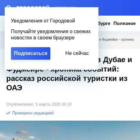
– НОВОСТИ ДНЯ
Уведомления от Городовой
Новости
Эксклюзив
Вопросы о Петербурге
Полезное
Получайте уведомления о свежих
новостях в своем браузере
Городовой
/
Полезное
/
Что сейчас происходит в Дубае и Фуджейре - хроника
событий: рассказ российской туристки из ОАЭ
Подписаться
Не сейчас
Что сейчас происходит в Дубае и
Фуджейре - хроника событий:
рассказ российской туристки из
ОАЭ
Опубликовано: 5 марта 2026 04:10
Проверено редакцией