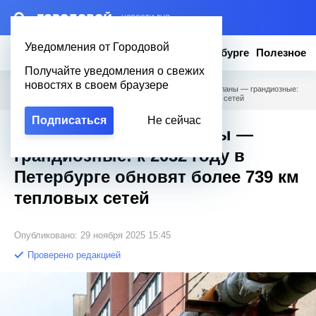
– НОВОСТИ ДНЯ
Уведомления от Городовой
Новости
Эксклюзив
Вопросы о Петербурге
Полезное
Получайте уведомления о свежих
новостях в своем браузере
Городовой
/
Новости Петербурга
/
Цифра не круглая, планы — грандиозные:
к 2032 году в Петербурге обновят более 739 км тепловых сетей
Подписаться
Не сейчас
Цифра не круглая, планы —
грандиозные: к 2032 году в
Петербурге обновят более 739 км
тепловых сетей
Опубликовано: 29 ноября 2025 15:45
Проверено редакцией