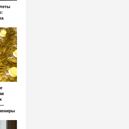
тлеты
е:
ла
е
ак
х
 —
увениры