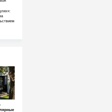
акон
угих»:
за
льствием
-
улярные