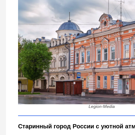
Древний российский город, основанный в 1147 году:
архитектурой - что посмотреть и поп
Legion-Media
Старинный город России с уютной ат