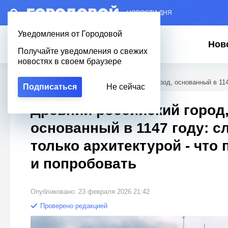
– НОВОСТИ ДНЯ
Уведомления от Городовой
Нов
Получайте уведомления о свежих
новостях в своем браузере
Городовой
/
Полезное
/
Древний российский город, основанный в 114
Подписаться
Не сейчас
Древний российский город
основанный в 1147 году: с
только архитектурой - что
и попробовать
Опубликовано: 23 февраля 2026 21:42
Проверено редакцией