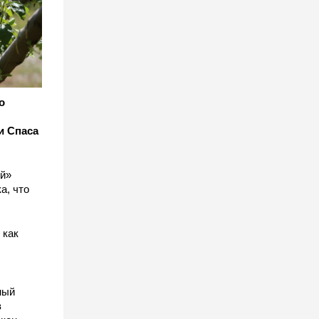
о
и Спаса
ый»
а, что
 как
ный
в