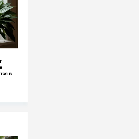
т
е
тся в