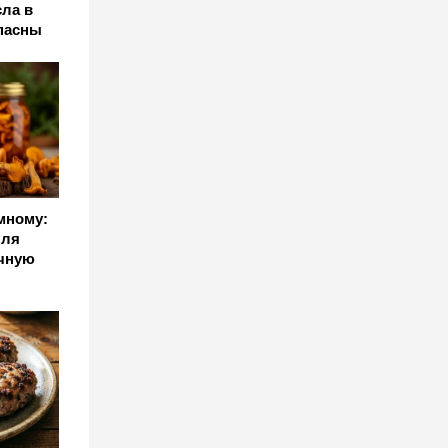
сла в
опасны
мному:
пля
чную