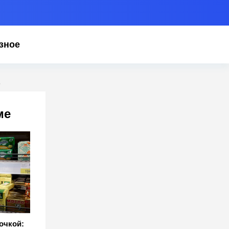
зное
ь
ме
очкой: