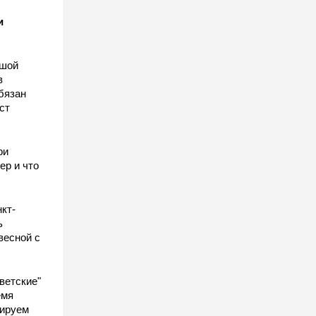
и
ьшой
в
бязан
ст
ы
ри
ер и что
кт-
ь
весной с
ветские"
емя
гируем