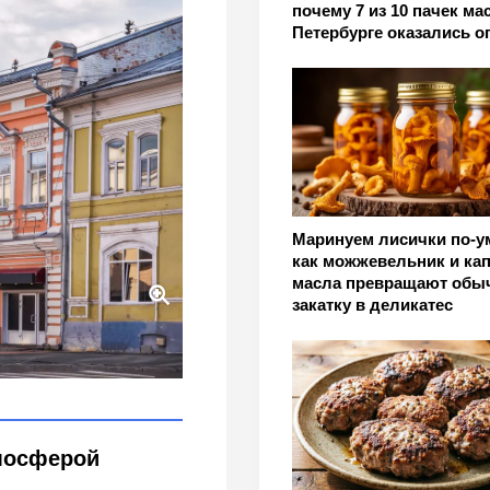
почему 7 из 10 пачек ма
Петербурге оказались 
Маринуем лисички по-у
как можжевельник и ка
масла превращают обы
закатку в деликатес
 славится не только
робовать
мосферой