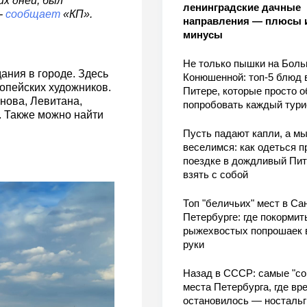
х дней, был
ленинградские дачные
-
сообщает
«КП».
направления — плюсы 
минусы
Не только пышки на Бол
ания в городе. Здесь
Конюшенной: топ-5 блюд 
опейских художников.
Питере, которые просто о
нова, Левитана,
попробовать каждый тури
. Также можно найти
Пусть падают капли, а м
веселимся: как одеться п
поездке в дождливый Пит
взять с собой
Топ "беличьих" мест в Сан
Петербурге: где покормит
рыжехвостых попрошаек 
руки
Назад в СССР: самые "со
места Петербурга, где вр
остановилось — носталь