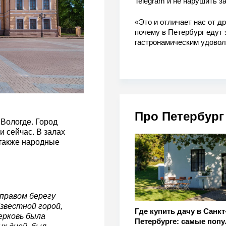
Telegram и не нарушить з
«Это и отличает нас от др
почему в Петербург едут 
гастронамическим удово
Про Петербург
Вологде. Город
и сейчас. В залах
 также народные
правом берегу
звестной горой,
Где купить дачу в Санкт
ерковь была
Петербурге: самые поп