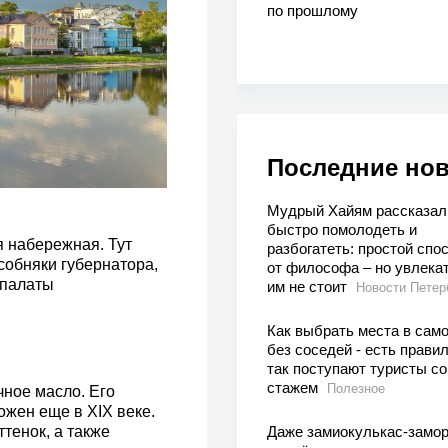
по прошлому
Последние но
Мудрый Хайям рассказал,
быстро помолодеть и
я набережная. Тут
разбогатеть: простой спо
собняки губернатора,
от философа – но увлека
 палаты
им не стоит
Новости Петер
Как выбрать места в сам
без соседей - есть правил
так поступают туристы со
стажем
Полезное
ное масло. Его
ожен еще в XIX веке.
тенок, а также
Даже замиокулькас-замо