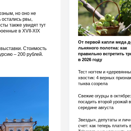
зным, но оно не
 остались рвы,
сты также увидят тут
роенные в XVII-XIX
От первой капли меда д
льняного полотна: как
 выставки. Стоимость
правильно встретить тр
урсию – 200 рублей.
в 2026 году
Тест ногтем и «деревянн
хвостик: 4 верных признак
тыква созрела
Свежие огурцы в октябре:
посадить второй урожай в
середине августа
Звезды», депутаты и лич
счет: как теперь платить 