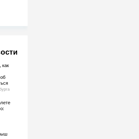
вости
 как
соб
ться
бурга
олете
о:
рыш