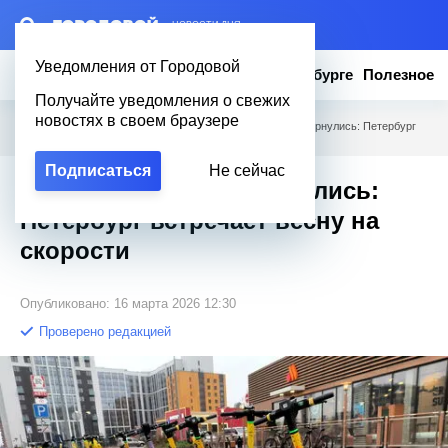
– НОВОСТИ ДНЯ
Уведомления от Городовой
Новости
Эксклюзив
Вопросы о Петербурге
Полезное
Получайте уведомления о свежих
новостях в своем браузере
Городовой
/
Новости Петербурга
/
Электросамокаты вернулись: Петербург
встречает весну на скорости
Подписаться
Не сейчас
Электросамокаты вернулись:
Петербург встречает весну на
скорости
Опубликовано: 16 марта 2026 12:30
Проверено редакцией