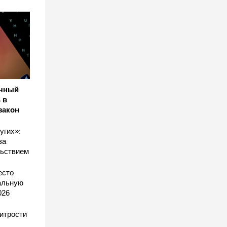
ичный
 в
закон
угих»:
за
льствием
есто
еальную
026
хитрости