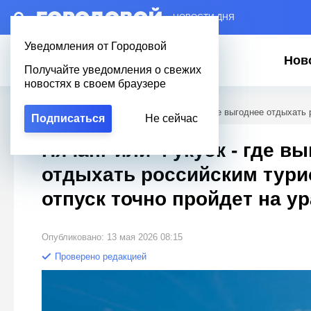
– НОВОСТИ ДНЯ
Уведомления от Городовой
Нов
Получайте уведомления о свежих
новостях в своем браузере
Городовой
/
Полезное
/
Нячанг или Фукуок - где выгоднее отдыхать 
Подписаться
Не сейчас
Нячанг или Фукуок - где в
отдыхать российским тури
отпуск точно пройдет на ур
Опубликовано: 13 мая 2026 08:15
Проверено редакцией