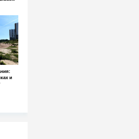
ния:
ках и
т