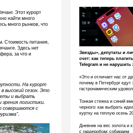
чанг. Этот курорт
жно найти много
есь много рынков, что
. Стоимость питания,
ячанге. Здесь нет
Звезды», депутаты и л
фера, за что и
счет: как теперь платить
Telegram и не нарушить 
«Это и отличает нас от др
почему в Петербург едут 
упности. На курорт
гастронамическим удово
в высокий сезон. Это
леты и выбрать
Тонкая стежка и синий вм
и зрения логистики.
черного: как выбрать ид
о совершаются с
куртку на теплую осень 2
уризма".
Дневник на вес золота и 
с гардеробом: собираем