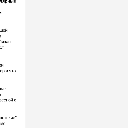
улярные
и
ьшой
в
бязан
ст
ы
ри
ер и что
кт-
ь
весной с
ветские"
емя