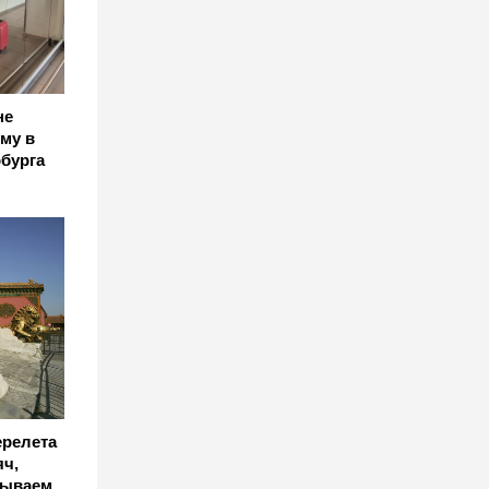
не
му в
бурга
ерелета
яч,
бываем