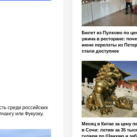
Билет из Пулково по це
ужина в ресторане: поче
июне перелеты из Петер
стали доступнее
ть среди российских
чангу или Фукуоку.
Месяц в Китае за цену п
в Сочи: летим за 35 тыс
гуляем по Шанхаю и за