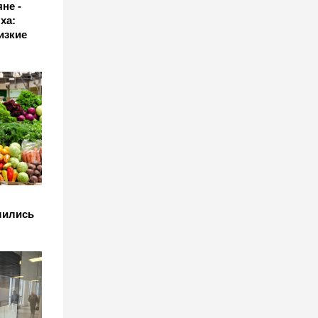
не -
ха:
изкие
шились