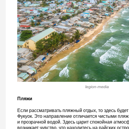
legion-media
Пляжи
Если рассматривать пляжный отдых, то здесь буде
Фукуок. Это направление отличается чистыми пляж
и прозрачной водой. Здесь царит спокойная атмосфе
возникает чувство, что находитесь на райских остро