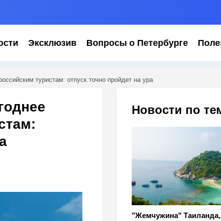
ости
Эксклюзив
Вопросы о Петербурге
Поле
российским туристам: отпуск точно пройдет на ура
ыгоднее
Новости по те
стам:
а
"Жемчужина" Таиланда,