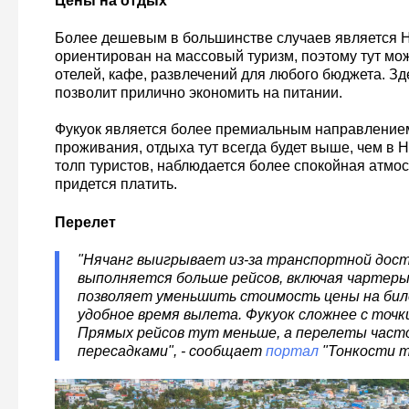
Цены на отдых
Более дешевым в большинстве случаев является Ня
ориентирован на массовый туризм, поэтому тут мо
отелей, кафе, развлечений для любого бюджета. Зд
позволит прилично экономить на питании.
Фукуок является более премиальным направлением
проживания, отдыха тут всегда будет выше, чем в Н
толп туристов, наблюдается более спокойная атмос
придется платить.
Перелет
"Нячанг выигрывает из-за транспортной дост
выполняется больше рейсов, включая чартеры 
позволяет уменьшить стоимость цены на би
удобное время вылета. Фукуок сложнее с точк
Прямых рейсов тут меньше, а перелеты част
пересадками", - сообщает
портал
"Тонкости т