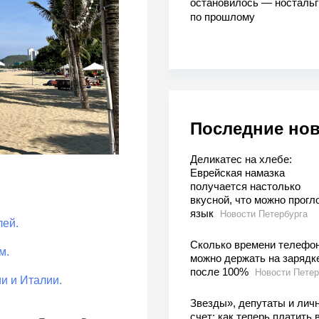
остановилось — носталь
по прошлому
Последние но
Деликатес на хлебе:
Еврейская намазка
получается настолько
вкусной, что можно прогл
язык
Новости Петербурга
лей.
Сколько времени телефо
м.
можно держать на зарядк
после 100%
Новости Петер
и и Италии.
Звезды», депутаты и лич
счет: как теперь платить 