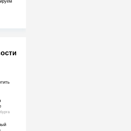
гируем
вости
отить
н
е
бурга
ный
в