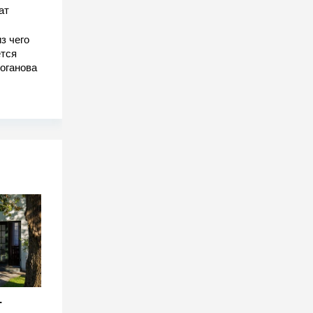
ат
з чего
тся
оганова
-