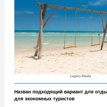
Нячанг или Фукуок - где выгоднее отдыхать российс
точно пройдет на ура
Legion-Media
Назван подходящий вариант для отды
для экономных туристов