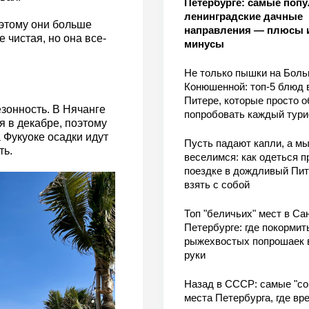
Петербурге: самые поп
ленинградские дачные
этому они больше
направления — плюсы 
 чистая, но она все-
минусы
Не только пышки на Бол
Конюшенной: топ-5 блюд 
Питере, которые просто о
зонность. В Нячанге
попробовать каждый тури
я в декабре, поэтому
 Фукуоке осадки идут
Пусть падают капли, а м
ть.
веселимся: как одеться п
поездке в дождливый Пит
взять с собой
Топ "беличьих" мест в Сан
Петербурге: где покормит
рыжехвостых попрошаек 
руки
Назад в СССР: самые "со
места Петербурга, где вр