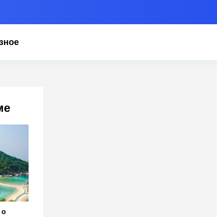
зное
ме
 о