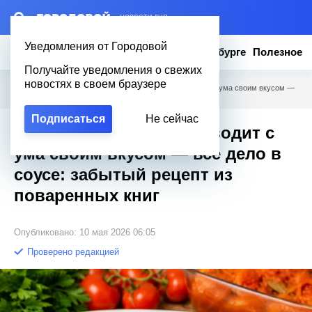
– НОВОСТИ ДНЯ
Уведомления от Городовой
Новости
Эксклюзив
Вопросы о Петербурге
Полезное
Получайте уведомления о свежих
новостях в своем браузере
Городовой
/
Полезное
/
Эта рыба по-гречески сводит с ума своим вкусом —
всё дело в соусе: забытый рецепт из поваренных книг
Подписаться
Не сейчас
Эта рыба по-гречески сводит с
ума своим вкусом — всё дело в
соусе: забытый рецепт из
поваренных книг
Опубликовано: 10 мая 2026 06:05
Проверено редакцией