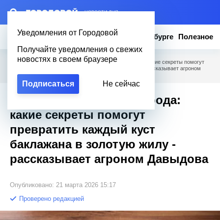
– НОВОСТИ ДНЯ
Уведомления от Городовой
Новости
Эксклюзив
Вопросы о Петербурге
Полезное
Получайте уведомления о свежих
новостях в своем браузере
Городовой
/
Полезное
/
Фиолетовое золото огорода: какие секреты помогут
превратить каждый куст баклажана в золотую жилу - рассказывает агроном
Давыдова
Подписаться
Не сейчас
Фиолетовое золото огорода:
какие секреты помогут
превратить каждый куст
баклажана в золотую жилу -
рассказывает агроном Давыдова
Опубликовано: 21 марта 2026 15:17
Проверено редакцией