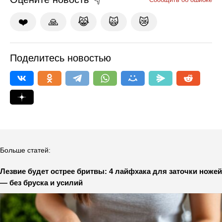
❤️
🙏
😹
🙀
😿
Поделитесь новостью
Больше статей:
Лезвие будет острее бритвы: 4 лайфхака для заточки ножей
— без бруска и усилий