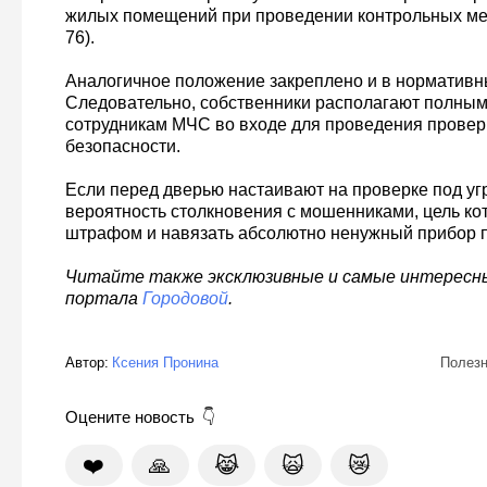
жилых помещений при проведении контрольных мер
76).
Аналогичное положение закреплено и в нормативн
Следовательно, собственники располагают полным
сотрудникам МЧС во входе для проведения провер
безопасности.
Если перед дверью настаивают на проверке под уг
вероятность столкновения с мошенниками, цель ко
штрафом и навязать абсолютно ненужный прибор п
Читайте также эксклюзивные и самые интерес
портала
Городовой
.
Автор:
Ксения Пронина
Полезн
Оцените новость
❤️
🙏
😹
🙀
😿