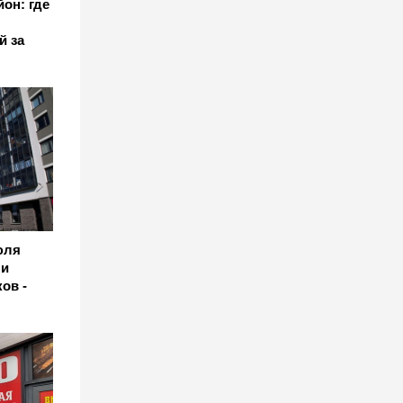
он: где
й за
юля
 и
ов -