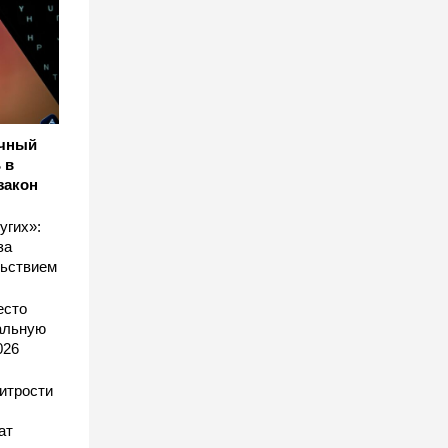
ичный
 в
закон
угих»:
за
льствием
есто
еальную
026
хитрости
ат