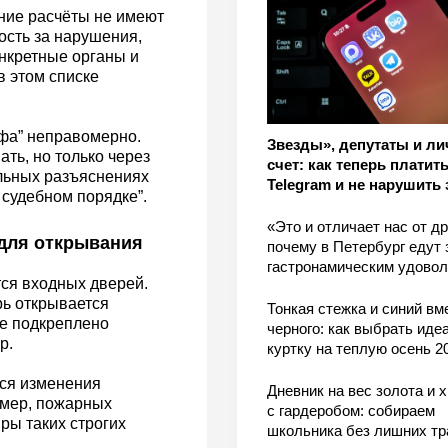
ние расчёты не имеют
ость за нарушения,
нкретные органы и
в этом списке
афа” неправомерно.
Звезды», депутаты и л
ть, но только через
счет: как теперь платить
ельных разъяснениях
Telegram и не нарушить 
судебном порядке”.
«Это и отличает нас от др
 для открывания
почему в Петербург едут 
гастронамическим удово
ся входных дверей.
рь открывается
Тонкая стежка и синий вм
не подкреплено
черного: как выбрать ид
р.
куртку на теплую осень 2
ся изменения
Дневник на вес золота и 
имер, пожарных
с гардеробом: собираем
ры таких строгих
школьника без лишних тр