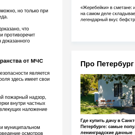
«Жеребейки» в сметане: и
можно, но только при
на самом деле складывае
еда.
легендарный вкус бефстр
доказано, что
и противоречит
з доказанного
транства от МЧС
Про Петербург
езопасности является
роля здесь имеет свои
ый пожарный надзор,
рки внутри частных
 влекущих наложение
Где купить дачу в Санкт
Петербурге: самые поп
 и муниципальном
ленинградские дачные
роведение осмотров