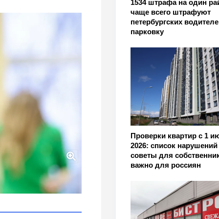
1534 штрафа на один рай
чаще всего штрафуют
петербургских водителе
парковку
Проверки квартир с 1 и
2026: список нарушений
советы для собственник
важно для россиян
ф на 5 тысяч: я узнал,
сто их игнорировать