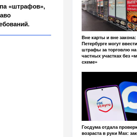
па «штрафов»,
раво
ебований.
Вне карты и вне закона:
Петербурге могут ввест
штрафы за торговлю на
частных участках без «м
схеме»
Госдума отдала провер
возраста в руки Max: за