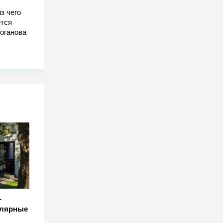
з чего
тся
оганова
-
улярные