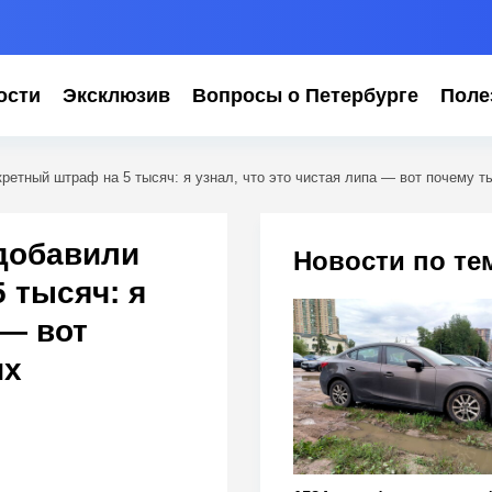
ости
Эксклюзив
Вопросы о Петербурге
Поле
етный штраф на 5 тысяч: я узнал, что это чистая липа — вот почему т
добавили
Новости по те
 тысяч: я
 — вот
их