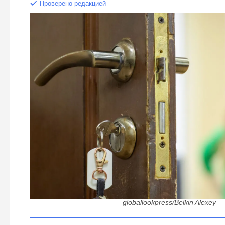
Проверено редакцией
В управляющей компании добавили свой секретный штра
что это чистая липа — вот почему ты должен про
globallookpress/Belkin Alexey