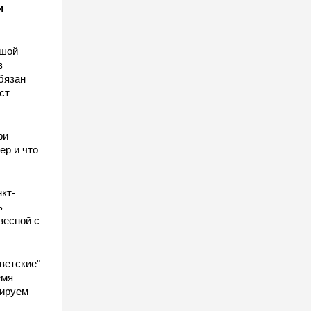
и
ьшой
в
бязан
ст
ы
ри
ер и что
кт-
ь
весной с
ветские"
емя
гируем