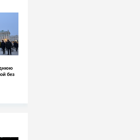
однюю
ой без