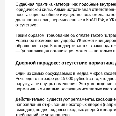
Судебная практика категорична: подобные внутрен
юридической силы. Административная ответственн
посягающие на общее имущество, возложена на ко
должностных лиц, перечисленные в КоАП РФ, и УК 
отсутствует.
Таким образом, требование об оплате такого “штр
Реальное возмещение ущерба УК может инициирова
обращение в суд. Как подчеркивается в законодат
— “управляющая организация может — но только в 
Дверной парадокс: отсутствие норматива
Один из самых обсуждаемых в медиа мифов касает
Речь идет о штрафе до 15 000 рублей за то, что две
наружу, а не внутрь помещения. Это утверждение 
нормативными актами, касающимися жилых кварти
Действительно, существуют регламенты, касающие
направления открывания некоторых дверей (напр
выходов), но для рядовых входных дверей в кварти
требований не установлено.