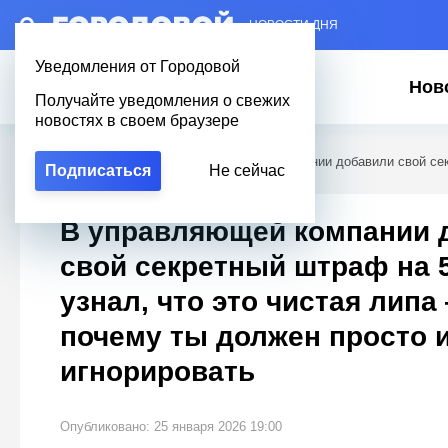
– НОВОСТИ ДНЯ
Уведомления от Городовой
Нов
Получайте уведомления о свежих
новостях в своем браузере
Городовой
/
Полезное
/
В управляющей компании добавили свой секр
Подписаться
Не сейчас
просто их игнорировать
В управляющей компании 
свой секретный штраф на 5
узнал, что это чистая липа
почему ты должен просто 
игнорировать
Опубликовано: 25 января 2026 19:00