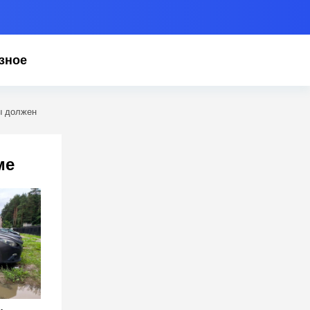
зное
ы должен
ме