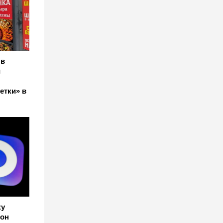
 в
и
етки» в
ку
кон