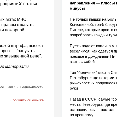
направления — плюсы 
оприятий” (статья
минусы
Не только пышки на Бол
ых актах МЧС.
Конюшенной: топ-5 блюд 
 правом отказать
Питере, которые просто о
ки пожарной
попробовать каждый тури
розой штрафа, высока
Пусть падают капли, а м
торых — “запугать
веселимся: как одеться п
о завышенной цене”.
поездке в дождливый Пит
взять с собой
ные материалы
Топ "беличьих" мест в Сан
Петербурге: где покормит
рыжехвостых попрошаек 
ое
ЖКХ
Недвижимость
руки
Назад в СССР: самые "со
Сообщить об ошибке
места Петербурга, где вр
остановилось — носталь
по прошлому