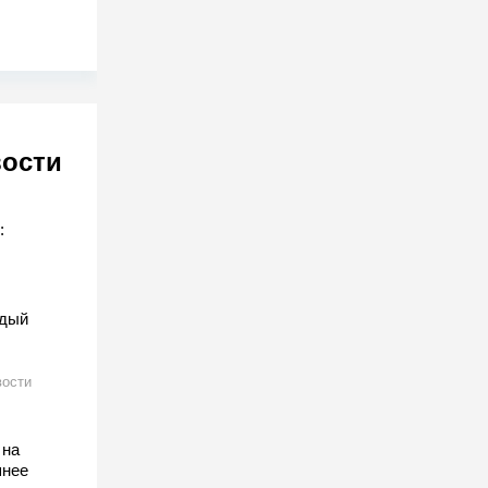
вости
:
ждый
ости
 на
шнее