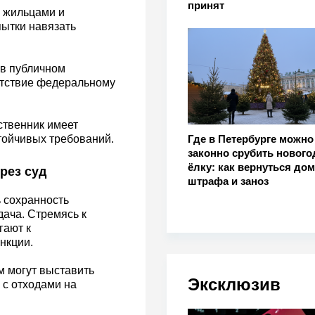
принят
 жильцами и
пытки навязать
 в публичном
етствие федеральному
ственник имеет
Где в Петербурге можно
тойчивых требований.
законно срубить новог
ёлку: как вернуться дом
рез суд
штрафа и заноз
 сохранность
ача. Стремясь к
гают к
нкции.
м могут выставить
Эксклюзив
 с отходами на