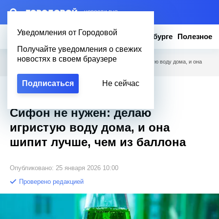
– НОВОСТИ ДНЯ
Уведомления от Городовой
Новости
Эксклюзив
Вопросы о Петербурге
Полезное
Получайте уведомления о свежих
новостях в своем браузере
Городовой
/
Полезное
/
Сифон не нужен: делаю игристую воду дома, и она
шипит лучше, чем из баллона
Подписаться
Не сейчас
Эксклюзив
Сифон не нужен: делаю
игристую воду дома, и она
шипит лучше, чем из баллона
Опубликовано: 25 января 2026 10:00
Проверено редакцией