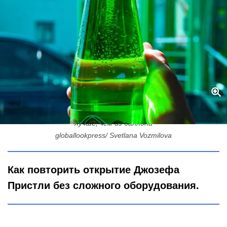
Сифон не нужен: делаю игристую воду дома, и она шипит
лучше, чем из баллона
globallookpress/ Svetlana Vozmilova
Как повторить открытие Джозефа
Пристли без сложного оборудования.