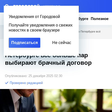
– НОВОСТИ ДНЯ
Уведомления от Городовой
Новости
Эксклюзив
Вопросы о Петербурге
Полезное
Получайте уведомления о свежих
новостях в своем браузере
Городовой
/
Новости Петербурга
/
Любовь по пунктам: в Петербурге всё
больше пар выбирают брачный договор
Подписаться
Не сейчас
Любовь по пунктам: в
Петербурге всё больше пар
выбирают брачный договор
Опубликовано: 25 декабря 2025 02:30
Проверено редакцией