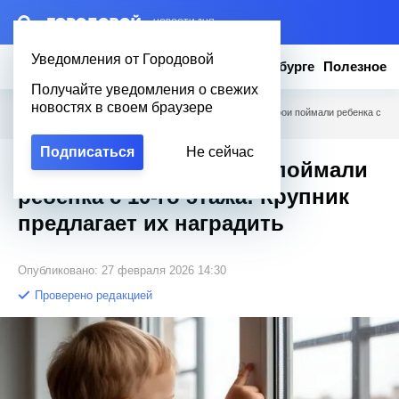
– НОВОСТИ ДНЯ
Уведомления от Городовой
Новости
Эксклюзив
Вопросы о Петербурге
Полезное
Получайте уведомления о свежих
новостях в своем браузере
Городовой
/
Новости Петербурга
/
Медсестры-супергерои поймали ребенка с
10-го этажа: Крупник предлагает их наградить
Подписаться
Не сейчас
Медсестры-супергерои поймали
ребенка с 10-го этажа: Крупник
предлагает их наградить
Опубликовано: 27 февраля 2026 14:30
Проверено редакцией