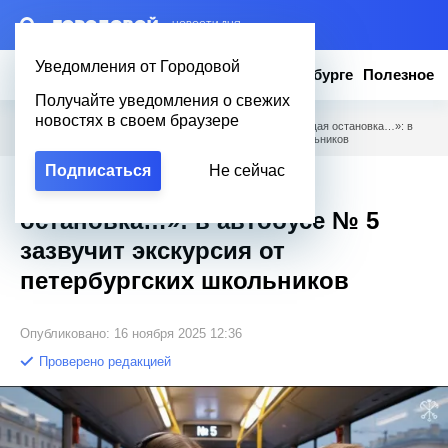
– НОВОСТИ ДНЯ
Уведомления от Городовой
Новости
Эксклюзив
Вопросы о Петербурге
Полезное
Получайте уведомления о свежих
новостях в своем браузере
Городовой
/
Новости Петербурга
/
Не только «Следующая остановка…»: в
автобусе № 5 зазвучит экскурсия от петербургских школьников
Подписаться
Не сейчас
Не только «Следующая
остановка…»: в автобусе № 5
зазвучит экскурсия от
петербургских школьников
Опубликовано: 16 ноября 2025 12:36
Проверено редакцией