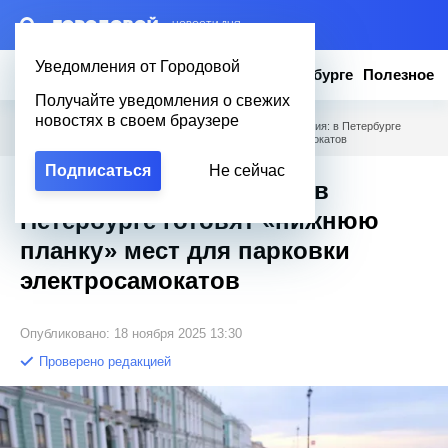
– НОВОСТИ ДНЯ
Уведомления от Городовой
Новости
Эксклюзив
Вопросы о Петербурге
Полезное
Получайте уведомления о свежих
новостях в своем браузере
Городовой
/
Новости Петербурга
/
Не запреты, а гарантия: в Петербурге
готовят «нижнюю планку» мест для парковки электросамокатов
Подписаться
Не сейчас
Не запреты, а гарантия: в
Петербурге готовят «нижнюю
планку» мест для парковки
электросамокатов
Опубликовано: 18 ноября 2025 13:30
Проверено редакцией