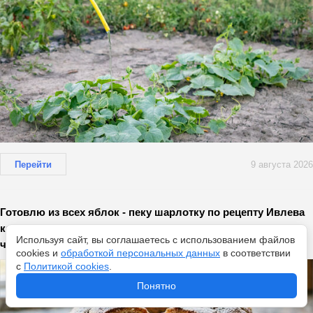
Перейти
9 августа 2026
Готовлю из всех яблок - пеку шарлотку по рецепту Ивлева
каждую неделю: воздушная, с идеальной корочкой и не
Используя сайт, вы соглашаетесь с использованием файлов
черствеет
cookies и
обработкой персональных данных
в соответствии
с
Политикой cookies
.
Понятно