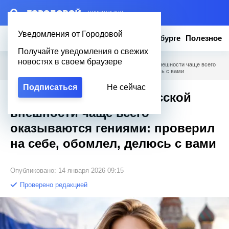
– НОВОСТИ ДНЯ
Уведомления от Городовой
Новости
Эксклюзив
Вопросы о Петербурге
Полезное
Получайте уведомления о свежих
новостях в своем браузере
Городовой
/
Полезное
/
Обладатели типично русской внешности чаще всего
оказываются гениями: проверил на себе, обомлел, делюсь с вами
Подписаться
Не сейчас
Обладатели типично русской
внешности чаще всего
оказываются гениями: проверил
на себе, обомлел, делюсь с вами
Опубликовано: 14 января 2026 09:15
Проверено редакцией