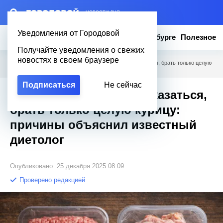
– НОВОСТИ ДНЯ
Уведомления от Городовой
Новости
Эксклюзив
Вопросы о Петербурге
Полезное
Получайте уведомления о свежих
новостях в своем браузере
Городовой
/
Полезное
/
От покупного фарша отказаться, брать только целую
курицу: причины объяснил известный диетолог
Подписаться
Не сейчас
От покупного фарша отказаться,
брать только целую курицу:
причины объяснил известный
диетолог
Опубликовано: 25 декабря 2025 08:09
Проверено редакцией