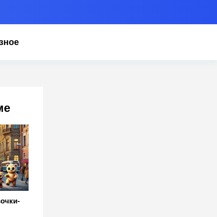
зное
ме
очки-