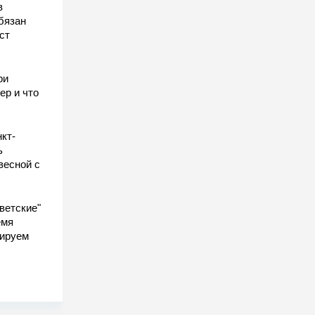
в
бязан
ст
ы
ри
ер и что
кт-
ь
весной с
ветские"
емя
гируем