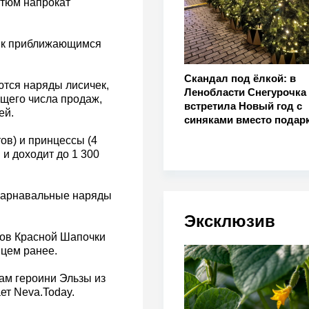
стюм напрокат
н к приближающимся
Скандал под ёлкой: в
тся наряды лисичек,
Ленобласти Снегурочка
бщего числа продаж,
встретила Новый год с
ей.
синяками вместо подар
ов) и принцессы (4
 и доходит до 1 300
 карнавальные наряды
Эксклюзив
мов Красной Шапочки
яцем ранее.
ам героини Эльзы из
ет Neva.Today.