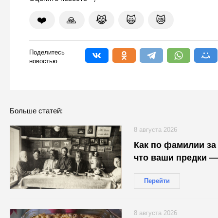
❤️
🙏
😹
🙀
😿
Поделитесь
новостью
Больше статей:
8 августа 2026
Как по фамилии за 
что ваши предки —
Перейти
8 августа 2026