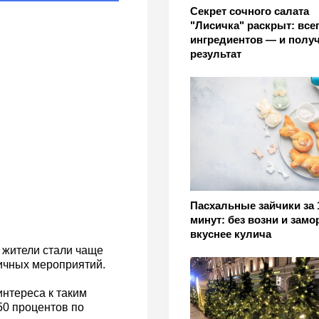
Секрет сочного салата
"Лисичка" раскрыт: всег
ингредиентов — и получ
результат
Пасхальные зайчики за 
минут: без возни и зам
вкуснее кулича
 жители стали чаще
ичных мероприятий.
нтереса к таким
50 процентов по