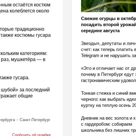
анным остаётся костюм
цена колеблется около
Свежие огурцы в октябр
посадить второй урожай
оторые традиционно
середине августа
 также костюмы гусара
Звезды», депутаты и лич
счет: как теперь платить 
скольким категориям:
Telegram и не нарушить з
 раз, мушкетёра — в
«Это и отличает нас от др
почему в Петербург едут 
также гусара.
гастронамическим удово
 шубой» за последний
Тонкая стежка и синий вм
отражает общие
черного: как выбрать ид
куртку на теплую осень 2
Дневник на вес золота и 
тербурга
Санкт-Петербург
с гардеробом: собираем
школьника без лишних тр
Сообщить об ошибке