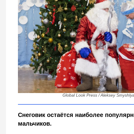
Петербург примеряет сказку: к новогодним утренни
карнавальные костюмы
Global Look Press / Aleksey Smyshly
Снеговик остаётся наиболее популяр
мальчиков.