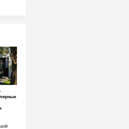
-
улярные
и
ьшой