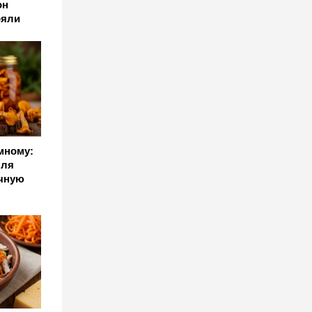
он
ряли
мному:
пля
чную