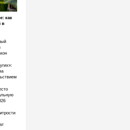
е: как
 в
ный
в
акон
угих»:
за
льствием
есто
еальную
026
хитрости
ат