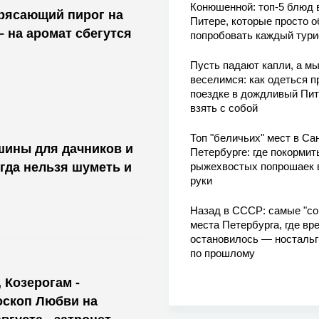
Конюшенной: топ-5 блюд 
трясающий пирог на
Питере, которые просто о
– на аромат сбегутся
попробовать каждый тури
Пусть падают капли, а м
веселимся: как одеться п
поездке в дождливый Пит
взять с собой
Топ "беличьих" мест в Сан
шины для дачников и
Петербурге: где покормит
огда нельзя шуметь и
рыжехвостых попрошаек 
руки
Назад в СССР: самые "со
места Петербурга, где вр
остановилось — носталь
по прошлому
 Козерогам -
оскоп Любви на