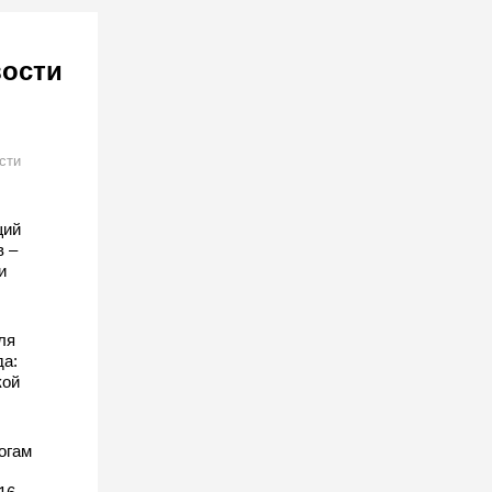
вости
сти
щий
в –
и
ля
да:
кой
огам