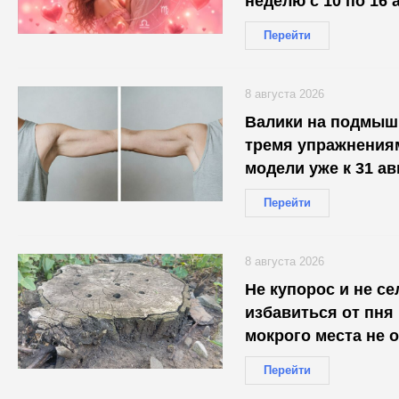
неделю с 10 по 16 
каждого
Перейти
8 августа 2026
Валики на подмышк
тремя упражнениям
модели уже к 31 ав
Перейти
8 августа 2026
Не купорос и не се
избавиться от пня 
мокрого места не 
Перейти