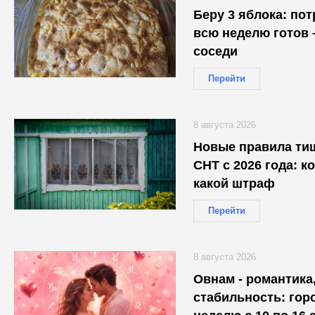
Беру 3 яблока: по
всю неделю готов 
соседи
Перейти
8 августа 2026
Новые правила ти
СНТ с 2026 года: к
какой штраф
Перейти
8 августа 2026
Овнам - романтика,
стабильность: гор