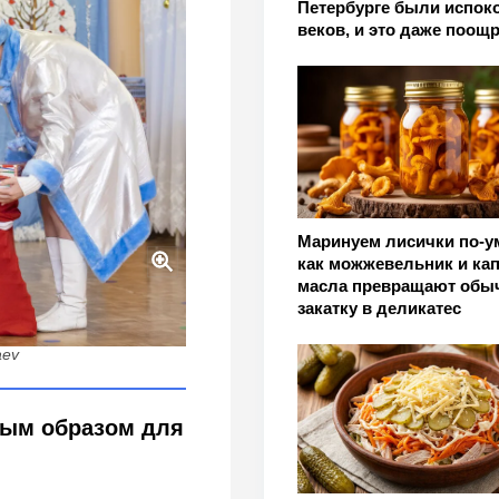
Петербурге были испок
веков, и это даже поощ
Маринуем лисички по-у
как можжевельник и ка
масла превращают обы
кам растёт спрос на
закатку в деликатес
aev
ным образом для