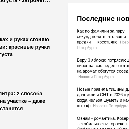
августа - затронет
Последние но
Как по фамилии за пару
секунд понять, что ваши
ах и руках сгоняю
предки — крестьяне
Ново
и: красивые ручки
Петербурга
густа
Беру 3 яблока: потрясаю
пирог на всю неделю гото
на аромат сбегутся сосед
Новости Петербурга
Новые правила тишины д
литра: 2 способа
дачников и СНТ с 2026 го
когда нельзя шуметь и ка
на участке – даже
штраф
Новости Петербурга
останется
Овнам - романтика, Козер
- стабильность: гороскоп