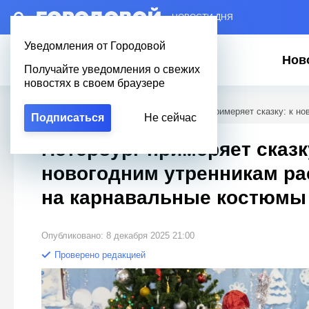
– НОВОСТИ ДНЯ
Уведомления от Городовой
Нов
Получайте уведомления о свежих
новостях в своем браузере
Городовой
/
Новости Петербурга
/
Петербург примеряет сказку: к н
Подписаться
Не сейчас
Петербург примеряет сказку
новогодним утренникам ра
на карнавальные костюмы
Опубликовано: 8 декабря 2025 21:00
Проверено редакцией