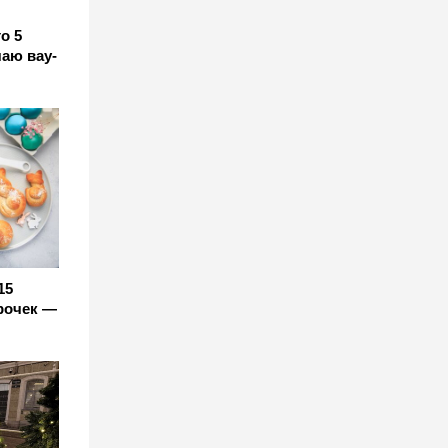
о 5
аю вау-
15
орочек —