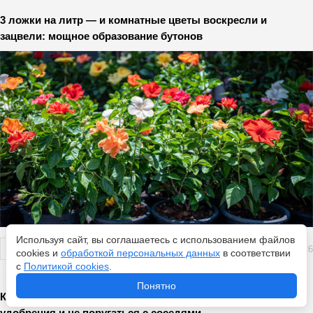
3 ложки на литр — и комнатные цветы воскресли и
зацвели: мощное образование бутонов
Используя сайт, вы соглашаетесь с использованием файлов
Перейти
5 августа 2026
cookies и
обработкой персональных данных
в соответствии
с
Политикой cookies
.
Понятно
Компостная куча на даче: как превратить отходы в
удобрения и не поругаться с соседями