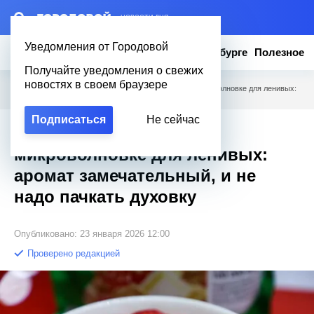
– НОВОСТИ ДНЯ
Уведомления от Городовой
Новости
Эксклюзив
Вопросы о Петербурге
Полезное
Получайте уведомления о свежих
новостях в своем браузере
Городовой
/
Полезное
/
Творожная запеканка в микроволновке для ленивых:
аромат замечательный, и не надо пачкать духовку
Подписаться
Не сейчас
Творожная запеканка в
микроволновке для ленивых:
аромат замечательный, и не
надо пачкать духовку
Опубликовано: 23 января 2026 12:00
Проверено редакцией