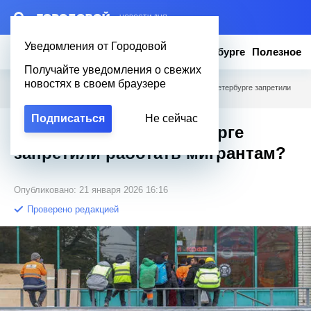
– НОВОСТИ ДНЯ
Уведомления от Городовой
Новости
Эксклюзив
Вопросы о Петербурге
Полезное
Получайте уведомления о свежих
новостях в своем браузере
Городовой
/
Вопросы о Петербурге
/
Почему в Санкт-Петербурге запретили
работать мигрантам?
Подписаться
Не сейчас
Почему в Санкт-Петербурге
запретили работать мигрантам?
Опубликовано: 21 января 2026 16:16
Проверено редакцией