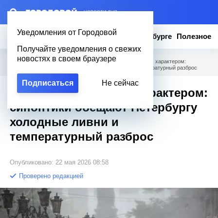
– НОВОСТИ ДНЯ
Уведомления от Городовой
Новости
Эксклюзив
Вопросы о Петербурге
Полезное
Получайте уведомления о свежих
новостях в своем браузере
Городовой
/
Новости Петербурга
/
Погода с карельским характером:
синоптики обещают Петербургу холодные ливни и температурный разброс
Подписаться
Не сейчас
Погода с карельским характером:
синоптики обещают Петербургу
холодные ливни и
температурный разброс
Опубликовано: 22 мая 2026 08:58
Проверено редакцией