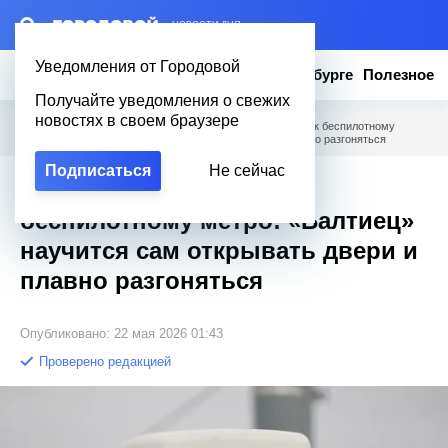
– НОВОСТИ ДНЯ
Уведомления от Городовой
Новости
Эксклюзив
Вопросы о Петербурге
Полезное
Получайте уведомления о свежих
новостях в своем браузере
Городовой
/
Новости Петербурга
/
От умных трамваев к беспилотному
метро: «Балтиец» научится сам открывать двери и плавно разгоняться
Подписаться
Не сейчас
От умных трамваев к
беспилотному метро: «Балтиец»
научится сам открывать двери и
плавно разгоняться
Опубликовано: 22 мая 2026 01:43
Проверено редакцией