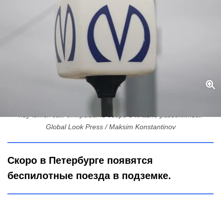
От умных трамваев к беспилотному метро: «Балтиец»
научится сам открывать двери и плавно разгоняться
Global Look Press / Maksim Konstantinov
Скоро в Петербурге появятся
беспилотные поезда в подземке.