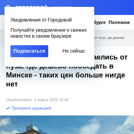
– НОВОСТИ ДНЯ
Уведомления от Городовой
Новости
Эксклюзив
Вопросы о Петербурге
Полезное
Получайте уведомления о свежих
новостях в своем браузере
Городовой
/
Полезное
/
Потратили 10 рублей - наелись от пуза: где дешево
пообедать в Минске - таких цен больше нигде нет
Подписаться
Не сейчас
Потратили 10 рублей - наелись от
пуза: где дешево пообедать в
Минске - таких цен больше нигде
нет
Опубликовано: 4 марта 2026 19:42
Проверено редакцией