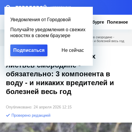
– НОВОСТИ ДНЯ
Уведомления от Городовой
Новости
Эксклюзив
Вопросы о Петербурге
Полезное
Получайте уведомления о свежих
новостях в своем браузере
Городовой
/
Полезное
/
При появлении молодых листьев смородине -
обязательно: 3 компонента в воду - и никаких вредителей и болезней весь год
Подписаться
Не сейчас
При появлении молодых
листьев смородине -
обязательно: 3 компонента в
воду - и никаких вредителей и
болезней весь год
Опубликовано: 24 апреля 2026 12:15
Проверено редакцией