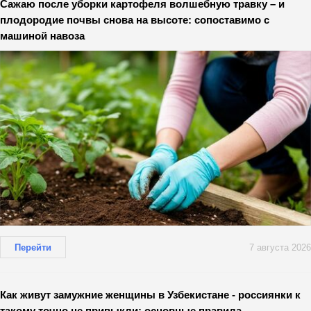
Сажаю после уборки картофеля волшебную травку – и
плодородие почвы снова на высоте: сопоставимо с
машиной навоза
Перейти
7 августа 2026
Как живут замужние женщины в Узбекистане - россиянки к
такому точно не привыкли: основные правила